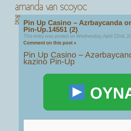
Pin Up Casino – Azrbaycanda o
Pin-Up.14551 (2)
This entry was posted on Wednesday, April 22nd, 20
Comment on this post »
Pin Up Casino – Azərbaycan
kazino Pin-Up
OYN