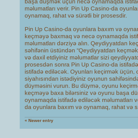
başa düşmək üçün necə oynamaqda istifa
məlumatları verir. Pin Up Casino-da oyunl
oynamaq, rahat və sürətli bir prosesdir.
Pin Up Casino-da oyunlara baxım və oyn
keçməyə baxmaq və necə oynamaqda istif
məlumatları dərziyə alın. Qeydiyyatdan k
səhifənin üstündən “Qeydiyyatdan keçmək
və daxil etdiyiniz məlumatlar sizi qeydiyya
prosesdən sonra Pin Up Casino-da istifad
istifadə ediləcək. Oyunları keçirmək üçün, 
siyahısından istədiyiniz oyunun sahifəsin
düyməsini vurun. Bu düymə, oyunu keçir
keçməyə baxa bilərsiniz və oyunu başa 
oynamaqda istifadə ediləcək məlumatları ve
da oyunlara baxım və oynamaq, rahat və sür
« Newer entry