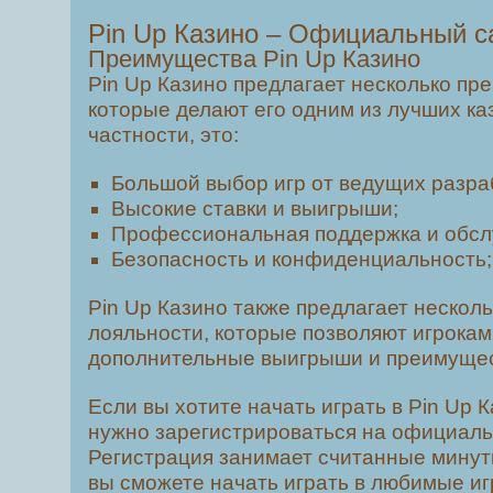
Pin Up Казино – Официальный с
Преимущества Pin Up Казино
Pin Up Казино предлагает несколько пр
которые делают его одним из лучших каз
частности, это:
Большой выбор игр от ведущих разра
Высокие ставки и выигрыши;
Профессиональная поддержка и обсл
Безопасность и конфиденциальность;
Pin Up Казино также предлагает нескол
лояльности, которые позволяют игрокам
дополнительные выигрыши и преимущес
Если вы хотите начать играть в Pin Up К
нужно зарегистрироваться на официаль
Регистрация занимает считанные минуты
вы сможете начать играть в любимые иг