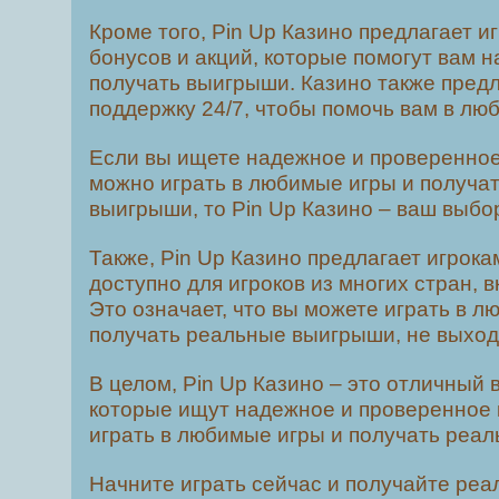
Кроме того, Pin Up Казино предлагает 
бонусов и акций, которые помогут вам н
получать выигрыши. Казино также предл
поддержку 24/7, чтобы помочь вам в лю
Если вы ищете надежное и проверенное 
можно играть в любимые игры и получа
выигрыши, то Pin Up Казино – ваш выбо
Также, Pin Up Казино предлагает игрока
доступно для игроков из многих стран, 
Это означает, что вы можете играть в л
получать реальные выигрыши, не выход
В целом, Pin Up Казино – это отличный 
которые ищут надежное и проверенное 
играть в любимые игры и получать реа
Начните играть сейчас и получайте ре