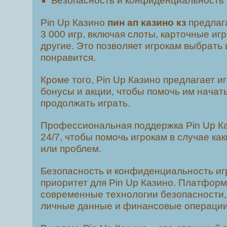
Безопасность и конфиденциальность
Pin Up Казино
пин ап казино кз
предлаг
3 000 игр, включая слоты, карточные игр
другие. Это позволяет игрокам выбрать 
понравится.
Кроме того, Pin Up Казино предлагает 
бонусы и акции, чтобы помочь им начать
продолжать играть.
Профессиональная поддержка Pin Up К
24/7, чтобы помочь игрокам в случае ка
или проблем.
Безопасность и конфиденциальность игр
приоритет для Pin Up Казино. Платформ
современные технологии безопасности,
личные данные и финансовые операции