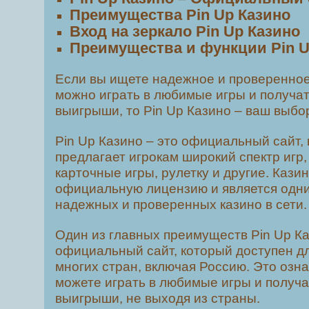
Преимущества Pin Up Казино
Вход на зеркало Pin Up Казино
Преимущества и функции Pin U
Если вы ищете надежное и проверенное 
можно играть в любимые игры и получа
выигрыши, то Pin Up Казино – ваш выбо
Pin Up Казино – это официальный сайт,
предлагает игрокам широкий спектр игр,
карточные игры, рулетку и другие. Кази
официальную лицензию и является одн
надежных и проверенных казино в сети.
Один из главных преимуществ Pin Up Ка
официальный сайт, который доступен дл
многих стран, включая Россию. Это озна
можете играть в любимые игры и получ
выигрыши, не выходя из страны.