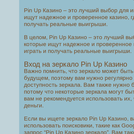
Pin Up Казино – это лучший выбор для и
ищут надежное и проверенное казино, г
получать реальные выигрыши.
В целом, Pin Up Казино – это лучший вы
которые ищут надежное и проверенное 
играть и получать реальные выигрыши.
Вход на зеркало Pin Up Казино
Важно помнить, что зеркало может быть
будущем, поэтому вам нужно регулярно
доступность зеркала. Вам также нужно 
потому что некоторые зеркала могут б
вам не рекомендуется использовать их,
деньги.
Если вы ищете зеркало Pin Up Казино, 
использовать поисковики, такие как Goog
запрос “Pin Up Казино зеркало”. Вам та