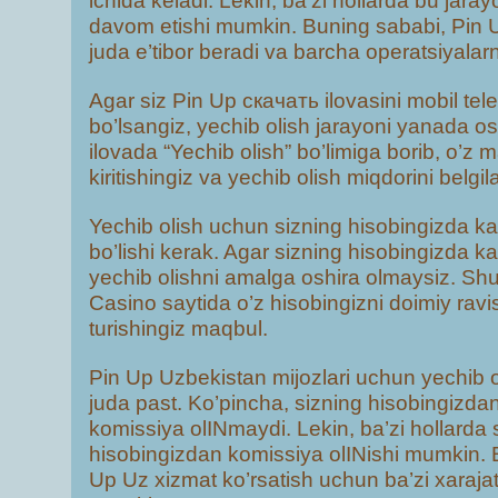
ichida keladi. Lekin, ba’zi hollarda bu jara
davom etishi mumkin. Buning sababi, Pin U
juda e’tibor beradi va barcha operatsiyalarn
Agar siz Pin Up скачать ilovasini mobil tel
bo’lsangiz, yechib olish jarayoni yanada os
ilovada “Yechib olish” bo’limiga borib, o’z m
kiritishingiz va yechib olish miqdorini belg
Yechib olish uchun sizning hisobingizda 
bo’lishi kerak. Agar sizning hisobingizda ka
yechib olishni amalga oshira olmaysiz. Sh
Casino saytida o’z hisobingizni doimiy ravi
turishingiz maqbul.
Pin Up Uzbekistan mijozlari uchun yechib o
juda past. Ko’pincha, sizning hisobingizd
komissiya olINmaydi. Lekin, ba’zi hollarda 
hisobingizdan komissiya olINishi mumkin. 
Up Uz xizmat ko’rsatish uchun ba’zi xarajatla