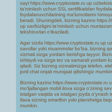
sayt https://www.cryptostate.ru up uzbekista
ta’minlash uchun SSL sertifikatidan foydal
foydalanuvchilarining ma’lumotlarini himoy
beradi. Shuningdek, bizning kazino https:/
up xavfsizligini ta’minlash uchun muntazam
tekshiruvlari o’tkaziladi.
Agar sizda https://www.cryptostate.ru up uz
savollar yoki muammolar bo’lsa, bizning qo
xizmati sizga yordam berishga tayyor. Bizn
ishlaydi va sizga tez va samarali yordam k
qiladi. Siz bizning xizmatimizga telefon, el
jonli chat orqali murojaat qilishingiz mumkin
Bizning kazino https://www.cryptostate.ru
mo’ljallangan mobil ilova sizga o’zining sevi
istalgan vaqtda va istalgan joyda o’ynash i
Ilava sizning smartfon yoki planshetga bep
mumkin.