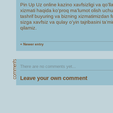
Pin Up Uz online kazino xavfsizligi va qo’l
xizmati haqida ko’proq ma’lumot olish uch
tashrif buyuring va bizning xizmatimizdan f
sizga xavfsiz va qulay o’yin tajribasini ta’
qilamiz.
« Newer entry
There are no comments yet...
Leave your own comment