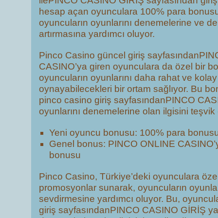
ilePINCO CASINO GİRİŞ sayfasından giriş 
hesap açan oyunculara 100% para bonusu 
oyuncuların oyunlarını denemelerine ve de
artırmasına yardımcı oluyor.
Pinco Casino güncel giriş sayfasındanP
CASINO’ya giren oyunculara da özel bir b
oyuncuların oyunlarını daha rahat ve kolay 
oynayabilecekleri bir ortam sağlıyor. Bu b
pinco casino giriş sayfasındanPINCO CA
oyunlarını denemelerine olan ilgisini teşvik 
Yeni oyuncu bonusu: 100% para bonus
Genel bonus: PINCO ONLINE CASINO’y
bonusu
Pinco Casino, Türkiye’deki oyunculara özel
promosyonlar sunarak, oyuncuların oyunla
sevdirmesine yardımcı oluyor. Bu, oyuncul
giriş sayfasındanPINCO CASINO GİRİŞ yap