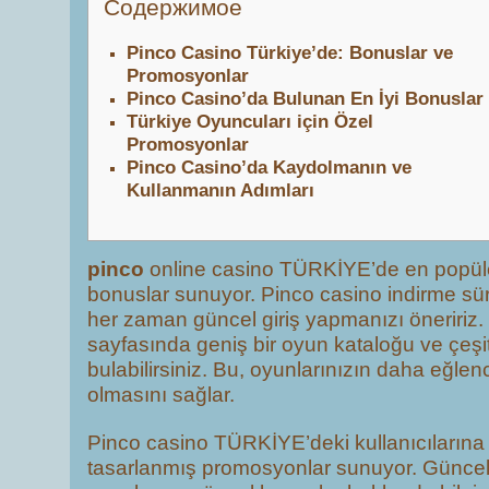
Содержимое
Pinco Casino Türkiye’de: Bonuslar ve
Promosyonlar
Pinco Casino’da Bulunan En İyi Bonuslar
Türkiye Oyuncuları için Özel
Promosyonlar
Pinco Casino’da Kaydolmanın ve
Kullanmanın Adımları
pinco
online casino TÜRKİYE’de en popüler
bonuslar sunuyor. Pinco casino indirme sürec
her zaman güncel giriş yapmanızı öneririz. 
sayfasında geniş bir oyun kataloğu ve çeşit
bulabilirsiniz. Bu, oyunlarınızın daha eğlen
olmasını sağlar.
Pinco casino TÜRKİYE’deki kullanıcılarına 
tasarlanmış promosyonlar sunuyor. Güncel 