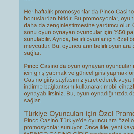
Her haftalık promosyonlar da Pinco Casino
bonuslardan biridir. Bu promosyonlar, oyun
daha da zenginleştirmesine yardımcı olur. 
sonu oyun oynayan oyuncular için %50 p
sunulabilir. Ayrıca, belirli oyunlar için özel
mevcuttur. Bu, oyuncuların belirli oyunlar
sağlar.
Pinco Casino’da oyun oynayan oyuncular i
için giriş yapmak ve güncel giriş yapmak ön
Casino giriş sayfasını ziyaret ederek veya
indirme bağlantısını kullanarak mobil ciha
oynayabilirsiniz. Bu, oyun oynadığınızda da
sağlar.
Türkiye Oyuncuları için Özel Prom
Pinco Casino Türkiye’de oyunculara özel ol
promosyonlar sunuyor. Öncelikle, yeni ka