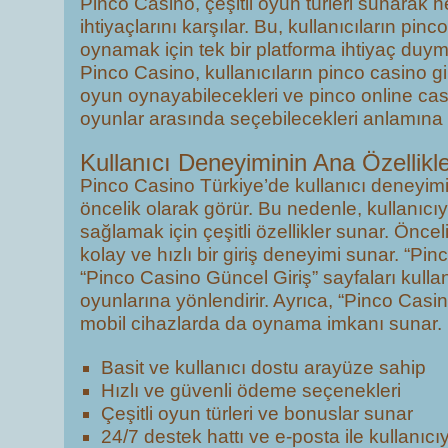
Pinco Casino, çeşitli oyun türleri sunarak 
ihtiyaçlarını karşılar. Bu, kullanıcıların pin
oynamak için tek bir platforma ihtiyaç duyma
Pinco Casino, kullanıcıların pinco casino 
oyun oynayabilecekleri ve pinco online casi
oyunlar arasında seçebilecekleri anlamına g
Kullanıcı Deneyiminin Ana Özellikle
Pinco Casino Türkiye’de kullanıcı deneyimin
öncelik olarak görür. Bu nedenle, kullanıcı
sağlamak için çeşitli özellikler sunar. Önceli
kolay ve hızlı bir giriş deneyimi sunar. “Pin
“Pinco Casino Güncel Giriş” sayfaları kullan
oyunlarına yönlendirir. Ayrıca, “Pinco Casin
mobil cihazlarda da oynama imkanı sunar.
Basit ve kullanıcı dostu arayüze sahip
Hızlı ve güvenli ödeme seçenekleri
Çeşitli oyun türleri ve bonuslar sunar
24/7 destek hattı ve e-posta ile kullanıcı