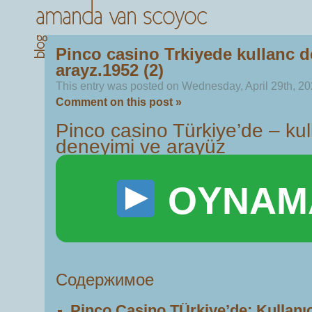
Pinco casino Trkiyede kullanc 
arayz.1952 (2)
This entry was posted on Wednesday, April 29th, 20
Comment on this post »
Pinco casino Türkiye’de – kul
deneyimi ve arayüz
OYNAM
Содержимое
Pinco Casino TÜrkiye’de: Kullanı