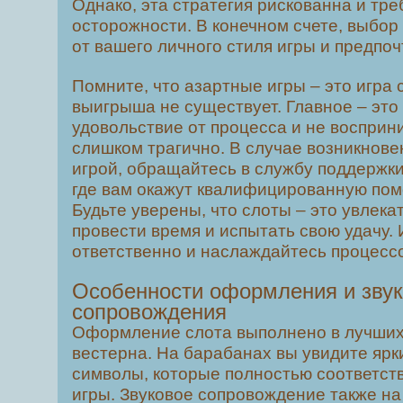
Однако, эта стратегия рискованна и тре
осторожности. В конечном счете, выбор
от вашего личного стиля игры и предпоч
Помните, что азартные игры – это игра 
выигрыша не существует. Главное – это
удовольствие от процесса и не воспри
слишком трагично. В случае возникнове
игрой, обращайтесь в службу поддержк
где вам окажут квалифицированную пом
Будьте уверены, что слоты – это увлек
провести время и испытать свою удачу.
ответственно и наслаждайтесь процесс
Особенности оформления и звук
сопровождения
Оформление слота выполнено в лучших
вестерна. На барабанах вы увидите ярк
символы, которые полностью соответст
игры. Звуковое сопровождение также на