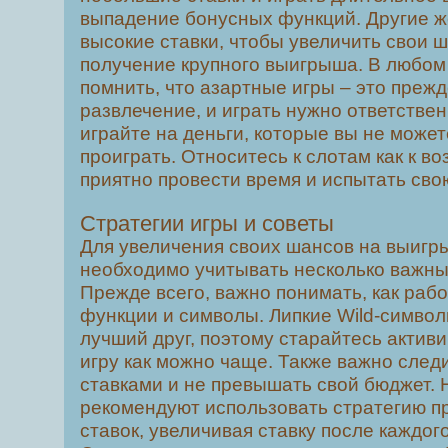
выпадение бонусных функций. Другие 
высокие ставки, чтобы увеличить свои 
получение крупного выигрыша. В любом
помнить, что азартные игры – это прежд
развлечение, и играть нужно ответствен
играйте на деньги, которые вы не может
проиграть. Относитесь к слотам как к в
приятно провести время и испытать свою
Стратегии игры и советы
Для увеличения своих шансов на выигр
необходимо учитывать несколько важны
Прежде всего, важно понимать, как раб
функции и символы. Липкие Wild-символ
лучший друг, поэтому старайтесь актив
игру как можно чаще. Также важно след
ставками и не превышать свой бюджет. 
рекомендуют использовать стратегию п
ставок, увеличивая ставку после каждог