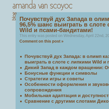
Почувствуй дух Запада в олим
96,5% шанс выиграть в слоте 
Wild и псами-бандитами!
This entry was posted on Wednesday, April 22nd, 2
Comment on this post »
Почувствуй дух Запада: в олимп ка
выиграть в слоте с липкими Wild и
Дикий Запад в каждом вращении: О
Бонусные функции и символы
Стратегии игры и советы
Особенности оформления и звуков
сопровождения
Мобильная адаптация и доступност
Сравнение с другими слотами Дико