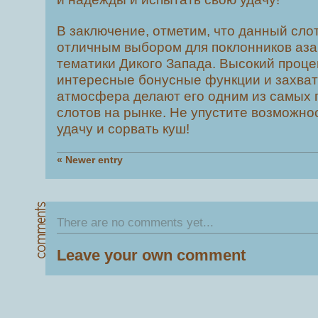
В заключение, отметим, что данный сло
отличным выбором для поклонников аза
тематики Дикого Запада. Высокий проце
интересные бонусные функции и захв
атмосфера делают его одним из самых 
слотов на рынке. Не упустите возможно
удачу и сорвать куш!
« Newer entry
There are no comments yet...
Leave your own comment