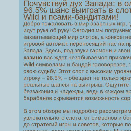
Почувствуй дух Запада: в о
96,5% шанс выиграть в сло
Wild и псами-бандитами!
Добро пожаловать в мир азартных игр, г
идут рука об руку! Сегодня мы погрузимс
захватывающий мир слотов, а конкретн
игровой автомат, переносящий нас на п
Запада. Здесь, под звуки гармони и звон
казино
вас ждет незабываемое приключ
Wild-символами и бандой головорезов, 
свою судьбу. Этот слот с высоким уровн
игроку – 96,5% – обещает не только ярк
реальные шансы на выигрыш. Ощутите
беззакония и надежды, ведь в каждом 
барабанов скрывается возможность сор
В этом обзоре мы подробно рассмотрим 
увлекательного слота, от символов и б
до стратегий игры и советов, которые п