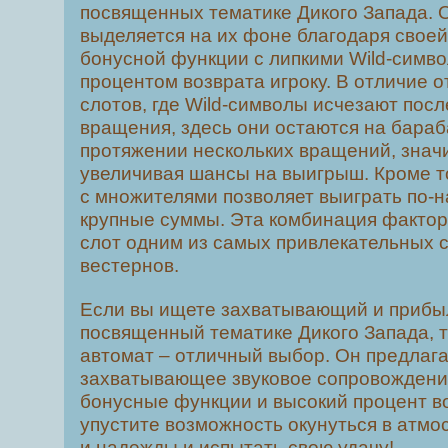
посвященных тематике Дикого Запада. О
выделяется на их фоне благодаря свое
бонусной функции с липкими Wild-симв
процентом возврата игроку. В отличие о
слотов, где Wild-символы исчезают посл
вращения, здесь они остаются на бараб
протяжении нескольких вращений, знач
увеличивая шансы на выигрыш. Кроме то
с множителями позволяет выиграть по-
крупные суммы. Эта комбинация фактор
слот одним из самых привлекательных 
вестернов.
Если вы ищете захватывающий и прибы
посвященный тематике Дикого Запада, т
автомат – отличный выбор. Он предлага
захватывающее звуковое сопровождени
бонусные функции и высокий процент во
упустите возможность окунуться в атмо
и надежды и испытать свою удачу!