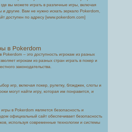
 где вы можете играть в различные игры, включая
ы и другие. Вам не нужно искать зеркало Pokerdom,
йт доступен по адресу [www.pokerdom.com]
ры в Pokerdom
в Pokerdom – это доступность игрокам из разных
зволяет игрокам из разных стран играть в покер и
естного законодательства.
бор игр, включая покер, рулетку, блэкджек, слоты и
гроки могут найти игру, которая им понравится, и
.
игры в Pokerdom является безопасность и
рдом официальный сайт обеспечивает безопасность
ков, используя современные технологии и системы