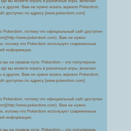
 где вы можете играть в различные игры, включая
ы и другие. Вам не нужно искать зеркало Pokerdom,
йт доступен по адресу [www.pokerdom.com]
ло Pokerdom, потому что официальный сайт доступен
m](http://www.pokerdom.com). Вам не нужно
ти, потому что Pokerdom использует современные
шей информации.
о вы на правом пути. Pokerdom – это популярное
 где вы можете играть в различные игры, включая
ы и другие. Вам не нужно искать зеркало Pokerdom,
йт доступен по адресу [www.pokerdom.com]
ло Pokerdom, потому что официальный сайт доступен
m](http://www.pokerdom.com). Вам не нужно
ти, потому что Pokerdom использует современные
шей информации.
о вы на правом пути. Pokerdom – это популярное