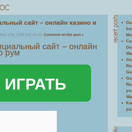
льный сайт – онлайн казино и
Ga
ba
Mo
 May 17th, 2026 at 8:26 am.
Comment on this post »
Ca
циальный сайт – онлайн
Da
р рум
Wa
Ga
Rea
Ga
ИГРАТЬ
Ga
Rea
pu
Wa
Ка
ра