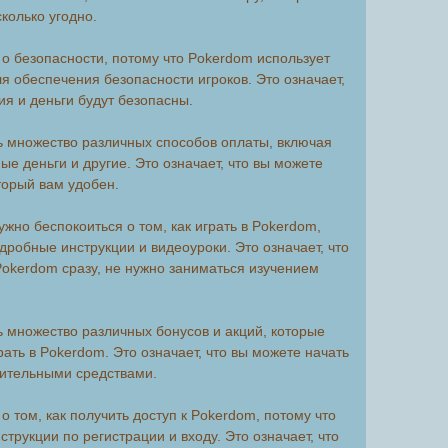
сколько угодно.
 о безопасности, потому что Pokerdom использует
я обеспечения безопасности игроков. Это означает,
я и деньги будут безопасны.
ть множество различных способов оплаты, включая
ые деньги и другие. Это означает, что вы можете
торый вам удобен.
жно беспокоиться о том, как играть в Pokerdom,
одробные инструкции и видеоуроки. Это означает, что
Pokerdom сразу, не нужно заниматься изучением
ь множество различных бонусов и акций, которые
рать в Pokerdom. Это означает, что вы можете начать
нительными средствами.
о том, как получить доступ к Pokerdom, потому что
струкции по регистрации и входу. Это означает, что