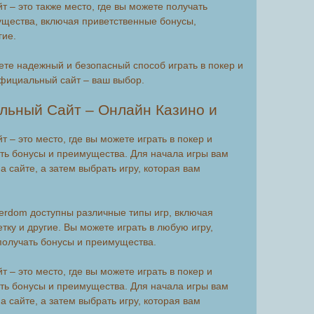
 – это также место, где вы можете получать
щества, включая приветственные бонусы,
гие.
ете надежный и безопасный способ играть в покер и
официальный сайт – ваш выбор.
ьный Сайт – Онлайн Казино и
– это место, где вы можете играть в покер и
ать бонусы и преимущества. Для начала игры вам
а сайте, а затем выбрать игру, которая вам
rdom доступны различные типы игр, включая
етку и другие. Вы можете играть в любую игру,
 получать бонусы и преимущества.
– это место, где вы можете играть в покер и
ать бонусы и преимущества. Для начала игры вам
а сайте, а затем выбрать игру, которая вам