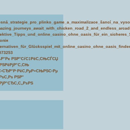
esná_strategie_pro_plinko_game_a_maximalizace_šancí_na_vy
azing_journeys_await_with_chicken_road_2_and_endless_arcad
fektive_Tipps_und_online_casino_ohne_oasis_für_ein_sicheres_S
копія
ternativen_für_Glücksspiel_mit_online_casino_ohne_oasis_find
073253
Р°Рє РЅР°СѓС‡РёС‚СЊСЃСЏ
РЅРёРјР°С‚СЊ
С‹СЂР°Р·РёС‚РµР»СЊРЅС‹Рµ
РѕС‚Рѕ РЅР°
РјР°СЂС‚С„РѕРЅ