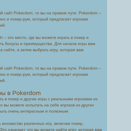
 сайт Pokerdom, то вы на правом пути. Pokerdom –
ино и покер-рум, который предлагает игрокам
ий.
– это место, где вы можете играть в покер и
ать бонусы и преимущества. Для начала игры вам
а сайте, а затем выбрать игру, которая вам
 сайт Pokerdom, то вы на правом пути. Pokerdom –
ино и покер-рум, который предлагает игрокам
ий.
ры в Pokerdom
ь в покер и другие игры с реальными игроками из
то вы можете испытать на себе игроков из других
 быть очень интересным и полезным.
ь множество различных игр, включая покер,
 Это означает, что вы можете найти игру, которая вам