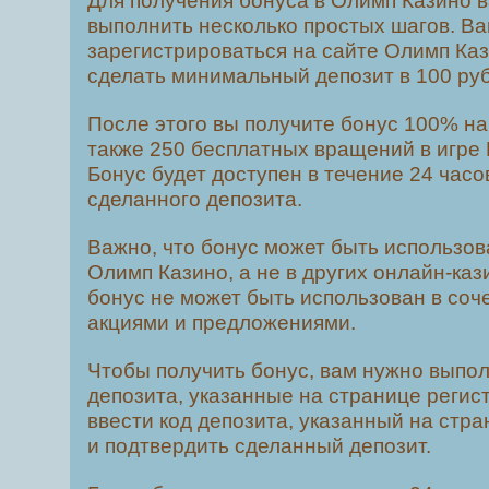
Для получения бонуса в Олимп Казино 
выполнить несколько простых шагов. В
зарегистрироваться на сайте Олимп Каз
сделать минимальный депозит в 100 ру
После этого вы получите бонус 100% на 
также 250 бесплатных вращений в игре B
Бонус будет доступен в течение 24 часо
сделанного депозита.
Важно, что бонус может быть использова
Олимп Казино, а не в других онлайн-каз
бонус не может быть использован в соч
акциями и предложениями.
Чтобы получить бонус, вам нужно выпо
депозита, указанные на странице регис
ввести код депозита, указанный на стра
и подтвердить сделанный депозит.