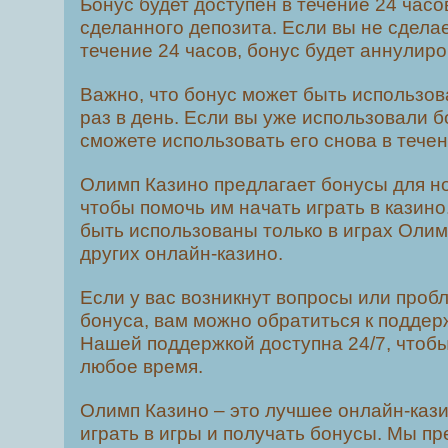
Бонус будет доступен в течение 24 часо
сделанного депозита. Если вы не сделае
течение 24 часов, бонус будет аннулиро
Важно, что бонус может быть использов
раз в день. Если вы уже использовали б
сможете использовать его снова в течен
Олимп Казино предлагает бонусы для но
чтобы помочь им начать играть в казино
быть использованы только в играх Олимп
других онлайн-казино.
Если у вас возникнут вопросы или проб
бонуса, вам можно обратиться к поддер
Нашей поддержкой доступна 24/7, чтобы
любое время.
Олимп Казино – это лучшее онлайн-кази
играть в игры и получать бонусы. Мы п