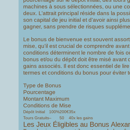
machines à sous sélectionnées, ou une c
deux. L’attrait principal réside dans la poss
son capital de jeu initial et d’avoir ainsi p
gagner, sans prendre de risques suppléme
Le bonus de bienvenue est souvent assorti
mise, qu’il est crucial de comprendre avant
conditions déterminent le nombre de fois o
bonus et/ou du dépôt doit être misé avant d
gains associés. Il est donc essentiel de lir
termes et conditions du bonus pour éviter 
Type de Bonus
Pourcentage
Montant Maximum
Conditions de Mise
Dépôt Initial
100%
200€
35x
Tours Gratuits
–
50
40x les gains
Les Jeux Éligibles au Bonus Alexa