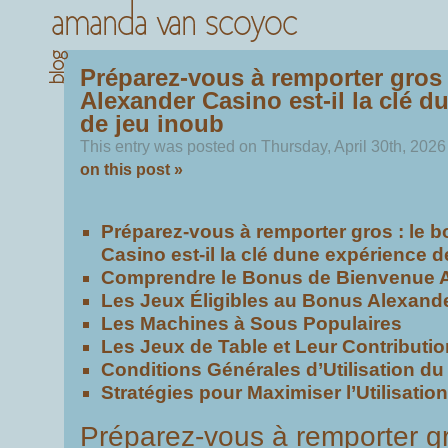
Préparez-vous à remporter gros
Alexander Casino est-il la clé d
de jeu inoub
This entry was posted on Thursday, April 30th, 2026
on this post »
Préparez-vous à remporter gros : le 
Casino est-il la clé dune expérience d
Comprendre le Bonus de Bienvenue 
Les Jeux Éligibles au Bonus Alexand
Les Machines à Sous Populaires
Les Jeux de Table et Leur Contributio
Conditions Générales d’Utilisation d
Stratégies pour Maximiser l’Utilisati
Préparez-vous à remporter gr