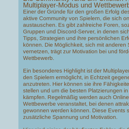
Multiplayer-Modus und Wettbewer
Einer der Gründe für den großen Erfolg des 
aktive Community von Spielern, die sich onl
austauschen. Es gibt zahlreiche Foren, so
Gruppen und Discord-Server, in denen sich
Tipps, Strategien und ihre persönlichen E
können. Die Möglichkeit, sich mit anderen 
vernetzen, trägt zur Motivation bei und förd
Wettbewerb.
Ein besonderes Highlight ist der Multiplay
den Spielern ermöglicht, in Echtzeit gegen
anzutreten. Hier können sie ihre Fähigkeit
stellen und um die besten Platzierungen i
kämpfen. Regelmäßig werden auch Online
Wettbewerbe veranstaltet, bei denen attrak
gewonnen werden können. Diese Events s
zusätzliche Spannung und Motivation.