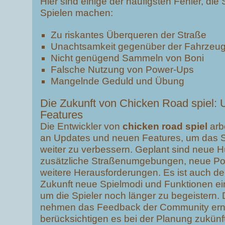
Hier sind einige der häufigsten Fehler, die 
Spielen machen:
Zu riskantes Überqueren der Straße
Unachtsamkeit gegenüber der Fahrzeug
Nicht genügend Sammeln von Boni
Falsche Nutzung von Power-Ups
Mangelnde Geduld und Übung
Die Zukunft von Chicken Road spiel:
Features
Die Entwickler von
chicken road spiel
arbe
an Updates und neuen Features, um das S
weiter zu verbessern. Geplant sind neue H
zusätzliche Straßenumgebungen, neue P
weitere Herausforderungen. Es ist auch de
Zukunft neue Spielmodi und Funktionen ei
um die Spieler noch länger zu begeistern. 
nehmen das Feedback der Community ern
berücksichtigen es bei der Planung zukünf