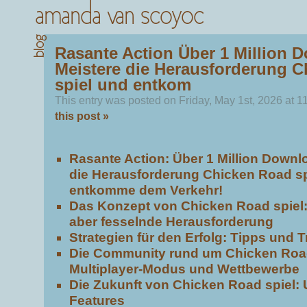
Rasante Action Über 1 Million 
Meistere die Herausforderung 
spiel und entkom
This entry was posted on Friday, May 1st, 2026 at 
this post »
Rasante Action: Über 1 Million Downl
die Herausforderung Chicken Road sp
entkomme dem Verkehr!
Das Konzept von Chicken Road spiel:
aber fesselnde Herausforderung
Strategien für den Erfolg: Tipps und T
Die Community rund um Chicken Road
Multiplayer-Modus und Wettbewerbe
Die Zukunft von Chicken Road spiel:
Features