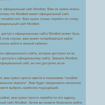
ти официальный сайт Mostbet. Вам не нужно искать
потому что Mostbet имеет официальный сайт,
 mostbet.com. Вам нужно только перейти по этому
фициальный сайт Mostbet.
, доступ к официальному сайту Mostbet может быть
В этом случае, вам может потребоваться найти
опасно войти в личный кабинет.
ало официального сайта, которое доступно из-за
я доступа к официальному сайту. Зеркало Mostbet
 официальный сайт, но оно доступно из-за
t, вам нужно просто ввести в поисковике “mostbet
циальное зеркало”. Вам будет предложено несколько
можете выбрать наиболее подходящий.
ostbet, вам нужно просто перейти по его адресу,
ный сайт Mostbet. Затем вы можете безопасно войти