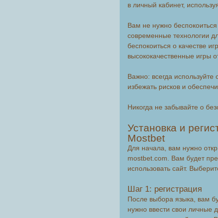
в личный кабинет, использу
Вам не нужно беспокоиться 
современные технологии д
беспокоиться о качестве иг
высококачественные игры о
Важно: всегда используйте 
избежать рисков и обеспеч
Никогда не забывайте о без
Установка и реги
Mostbet
Для начала, вам нужно отк
mostbet.com. Вам будет пре
использовать сайт. Выберит
Шаг 1: регистрация
После выбора языка, вам б
нужно ввести свои личные 