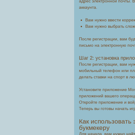
адрес электронной почты. 
аккаунта.
Вам нужно ввести корре
Вам нужно выбрать слож
После регистрации, вам буд
письмо на электронную почт
Шаг 2: установка прил
После регистрации, вам ну
мобильный телефон или план
делать ставки на спорт в л
Установите приложение Mos
приложений вашего операц
Откройте приложение и войд
Теперь вы готовы начать игр
Как использовать 
букмекеру
Для начала, вам нужно найт