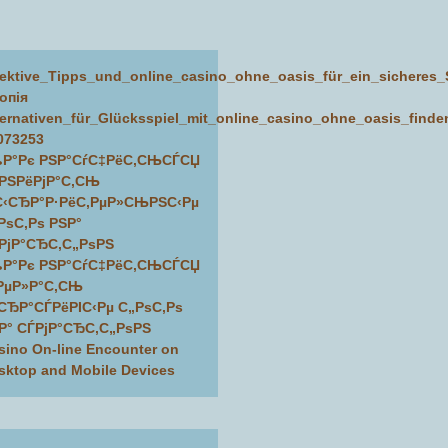
fektive_Tipps_und_online_casino_ohne_oasis_für_ein_sicheres_S
копія
ternativen_für_Glücksspiel_mit_online_casino_ohne_oasis_find
073253
Р°Рє РЅР°СѓС‡РёС‚СЊСЃСЏ
РЅРёРјР°С‚СЊ
С‹СЂР°Р·РёС‚РµР»СЊРЅС‹Рµ
РѕС‚Рѕ РЅР°
РјР°СЂС‚С„РѕРЅ
Р°Рє РЅР°СѓС‡РёС‚СЊСЃСЏ
РµР»Р°С‚СЊ
СЂР°СЃРёРІС‹Рµ С„РѕС‚Рѕ
Р° СЃРјР°СЂС‚С„РѕРЅ
sino On-line Encounter on
sktop and Mobile Devices