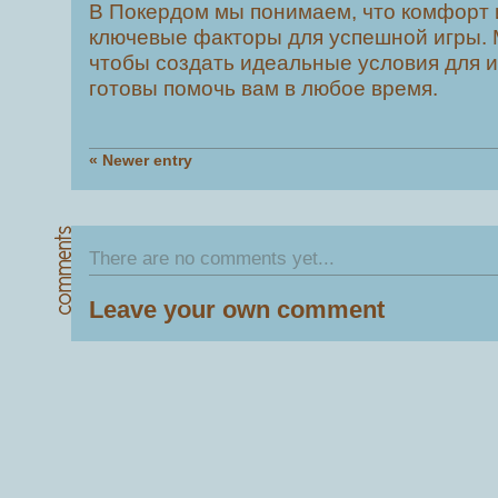
В Покердом мы понимаем, что комфорт и
ключевые факторы для успешной игры. 
чтобы создать идеальные условия для и
готовы помочь вам в любое время.
« Newer entry
There are no comments yet...
Leave your own comment