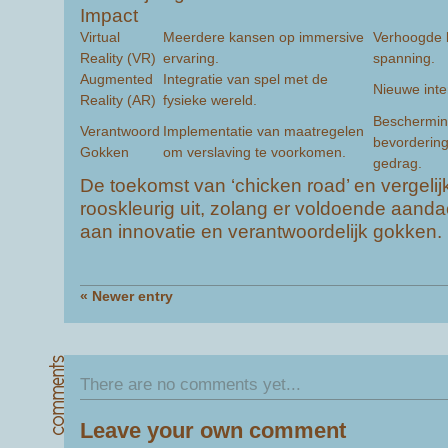
Impact
Virtual
Meerdere kansen op immersive
Verhoogde 
Reality (VR)
ervaring.
spanning.
Augmented
Integratie van spel met de
Nieuwe inte
Reality (AR)
fysieke wereld.
Beschermin
Verantwoord
Implementatie van maatregelen
bevordering
Gokken
om verslaving te voorkomen.
gedrag.
De toekomst van ‘chicken road’ en vergelijk
rooskleurig uit, zolang er voldoende aand
aan innovatie en verantwoordelijk gokken.
« Newer entry
There are no comments yet...
Leave your own comment