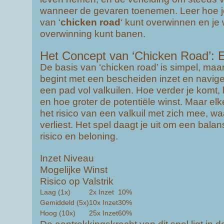
wanneer de gevaren toenemen. Leer hoe j
van ‘
chicken road
‘ kunt overwinnen en je
overwinning kunt banen.
Het Concept van ‘Chicken Road’: 
De basis van ‘chicken road’ is simpel, maa
begint met een bescheiden inzet en navige
een pad vol valkuilen. Hoe verder je komt,
en hoe groter de potentiële winst. Maar el
het risico van een valkuil met zich mee, waa
verliest. Het spel daagt je uit om een bala
risico en beloning.
Inzet Niveau
Mogelijke Winst
Risico op Valstrik
Laag (1x)
2x Inzet
10%
Gemiddeld (5x)
10x Inzet
30%
Hoog (10x)
25x Inzet
60%