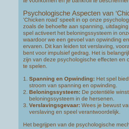
te voorkomen en je bankroll te bescherme
Psychologische Aspecten van ‘Chi
’Chicken road’ speelt in op onze psycholo
zoals de behoefte aan spanning, uitdaging
spel activeert het beloningssysteem in on
waardoor we een gevoel van opwinding en
ervaren. Dit kan leiden tot verslaving, voora
bent voor impulsief gedrag. Het is belangri
zijn van deze psychologische effecten en 
te spelen.
Spanning en Opwinding:
Het spel bied
stroom van spanning en opwinding.
Beloningssysteem:
De potentiële winst
beloningssysteem in de hersenen.
Verslavingsgevaar:
Wees je bewust van
verslaving en speel verantwoordelijk.
Het begrijpen van de psychologische mec