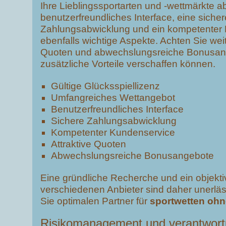
Ihre Lieblingssportarten und -wettmärkte a
benutzerfreundliches Interface, eine sicher
Zahlungsabwicklung und ein kompetenter 
ebenfalls wichtige Aspekte. Achten Sie weit
Quoten und abwechslungsreiche Bonusang
zusätzliche Vorteile verschaffen können.
Gültige Glücksspiellizenz
Umfangreiches Wettangebot
Benutzerfreundliches Interface
Sichere Zahlungsabwicklung
Kompetenter Kundenservice
Attraktive Quoten
Abwechslungsreiche Bonusangebote
Eine gründliche Recherche und ein objekti
verschiedenen Anbieter sind daher unerläs
Sie optimalen Partner für
sportwetten ohn
Risikomanagement und verantwor