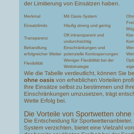
der Limitierung von Einsätzen haben.
Merkmal
Mit Oasis-System
Ohn
Frei
Einsatzlimits
Häufig streng und gering
Mög
Oft intransparent und
Klar
Transparenz
undurchsichtig
Kom
Behandlung
Einschränkungen und
Wer
erfolgreicher Wetter
potenzielle Kontosperrungen
Wet
Weniger Flexibilität bei der
Opt
Flexibilität
Wettstrategie
eig
Wie die Tabelle verdeutlicht, können Sie b
ohne oasis
von erheblichen Vorteilen profit
Ihre Einsätze selbst zu bestimmen und Ihr
Einschränkungen umzusetzen, trägt entsc
Wette Erfolg bei.
Die Vorteile von Sportwetten ohne 
Die Entscheidung für Sportwettenanbieter, 
System verzichten, bietet eine Vielzahl vo