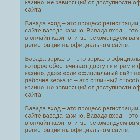
казино, не зависящий от доступности о
сайта.
Вавада вход – это процесс регистраци
сайте вавада казино. Вавада вход – это
в онлайн-казино, и мы рекомендуем вам
регистрации на официальном сайте.
Вавада зеркало – это зеркало официаль
которое обеспечивает доступ к играм и
казино, даже если официальный сайт н
рабочее зеркало – это отличный способ 
казино, не зависящий от доступности о
сайта.
Вавада вход – это процесс регистраци
сайте вавада казино. Вавада вход – это
в онлайн-казино, и мы рекомендуем вам
регистрации на официальном сайте.