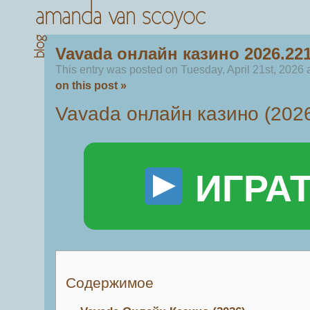
Vavada онлайн казино 2026.22
This entry was posted on Tuesday, April 21st, 2026 
on this post »
Vavada онлайн казино (202
ИГРА
Содержимое