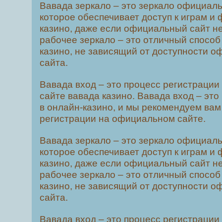
Вавада зеркало – это зеркало официаль
которое обеспечивает доступ к играм и
казино, даже если официальный сайт н
рабочее зеркало – это отличный способ 
казино, не зависящий от доступности о
сайта.
Вавада вход – это процесс регистраци
сайте вавада казино. Вавада вход – это
в онлайн-казино, и мы рекомендуем вам
регистрации на официальном сайте.
Вавада зеркало – это зеркало официаль
которое обеспечивает доступ к играм и
казино, даже если официальный сайт н
рабочее зеркало – это отличный способ 
казино, не зависящий от доступности о
сайта.
Вавада вход – это процесс регистраци