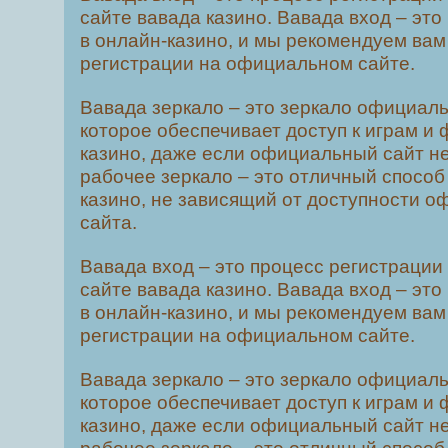
сайте вавада казино. Вавада вход – это
в онлайн-казино, и мы рекомендуем вам
регистрации на официальном сайте.
Вавада зеркало – это зеркало официаль
которое обеспечивает доступ к играм и
казино, даже если официальный сайт н
рабочее зеркало – это отличный способ 
казино, не зависящий от доступности о
сайта.
Вавада вход – это процесс регистраци
сайте вавада казино. Вавада вход – это
в онлайн-казино, и мы рекомендуем вам
регистрации на официальном сайте.
Вавада зеркало – это зеркало официаль
которое обеспечивает доступ к играм и
казино, даже если официальный сайт н