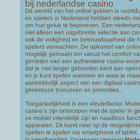
bij nederlandse casino
De wereld van het online gokken is voortd
en spelers in Nederland hebben steeds m
om hun geluk te beproeven. Een nederland
niet alleen een uitgebreide selectie aan c
ook de veiligheid en betrouwbaarheid die
spelers verwachten. De opkomst van online
mogelijk gemaakt om vanuit het comfort van
genieten van een authentieke casino-ervari
dat je niet langer gebonden bent aan openin
en je kunt spelen wanneer en waar je maar
aantrekkelijk aspect van een digitaal casin
genereuze bonussen en promoties.
Toegankelijkheid is een sleutelfactor. Mod
casino’s zijn ontworpen met de speler in 
ze mobiel vriendelijk zijn en naadloos func
apparaten. Dit komt neer op de mogelijkhe
spellen te spelen via smartphone of tablet
in speelkwaliteit. Daarnaast verstaan
Nede