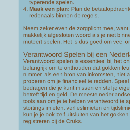
typerende spelen.
Maak een plan:
Plan de betaalopdrachte
redenaals binnen de regels.
Neem zeker even de zorgplicht mee, want 
makkelijk afgesloten woord als je niet binn
muteert spelen. Het is dus goed om veel o
Verantwoord Spelen bij een Neder
Verantwoord spelen is essentieel bij het on
belangrijk om te onthouden dat gokken leu
nimmer. als een bron van inkomsten, niet al
proberen om je financieel te redden. Speel
bedragen die je kunt missen en stel je eige
betreft tijd en geld. De meeste nederlands
tools aan om je te helpen verantwoord te s
stortingslimieten, verlieslimieten en tijdsli
kun je je ook zelf uitsluiten van het gokken 
registreren bij de Cruks.