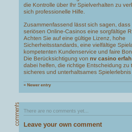
die Kontrolle über Ihr Spielverhalten zu ver
sich professionelle Hilfe.
Zusammenfassend lässt sich sagen, dass 
seriösen Online-Casinos eine sorgfältige R
Achten Sie auf eine gültige Lizenz, hohe
Sicherheitsstandards, eine vielfältige Spie
kompetenten Kundenservice und faire Bo
Die Berücksichtigung von
nv casino erfa
dabei helfen, die richtige Entscheidung zu 
sicheres und unterhaltsames Spielerlebnis
« Newer entry
There are no comments yet...
Leave your own comment