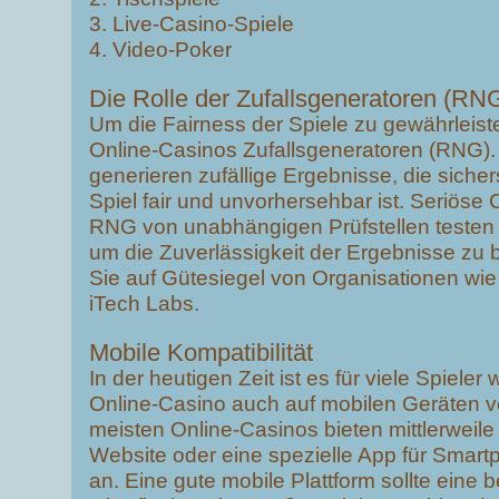
Live-Casino-Spiele
Video-Poker
Die Rolle der Zufallsgeneratoren (RN
Um die Fairness der Spiele zu gewährleis
Online-Casinos Zufallsgeneratoren (RNG)
generieren zufällige Ergebnisse, die sicher
Spiel fair und unvorhersehbar ist. Seriöse 
RNG von unabhängigen Prüfstellen testen u
um die Zuverlässigkeit der Ergebnisse zu 
Sie auf Gütesiegel von Organisationen w
iTech Labs.
Mobile Kompatibilität
In der heutigen Zeit ist es für viele Spieler 
Online-Casino auch auf mobilen Geräten ve
meisten Online-Casinos bieten mittlerweile
Website oder eine spezielle App für Smart
an. Eine gute mobile Plattform sollte eine 