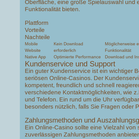
Oberfläche, eine große Spielauswahl und 
Funktionalität bieten.
Plattform
Vorteile
Nachteile
Mobile
Kein Download
Möglicherweise e
Website
erforderlich
Funktionalität
Native App
Optimierte Performance
Download und Inst
Kundenservice und Support
Ein guter Kundenservice ist ein wichtiger B
seriösen Online-Casinos. Der Kundenservic
kompetent, freundlich und schnell reagiere
verschiedene Kontaktmöglichkeiten, wie z.
und Telefon. Ein rund um die Uhr verfügbar
besonders nützlich, falls Sie Fragen oder
Zahlungsmethoden und Auszahlungsg
Ein Online-Casino sollte eine Vielzahl von
zuverlässigen Zahlungsmethoden anbieten,