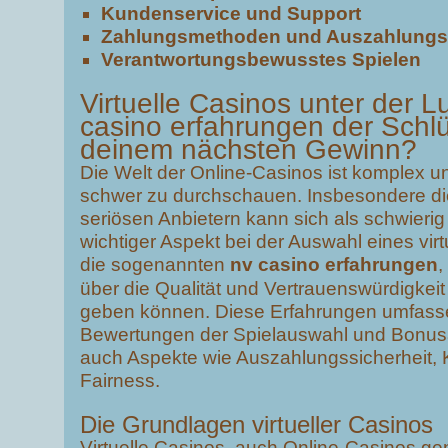
Kundenservice und Support
Zahlungsmethoden und Auszahlungs
Verantwortungsbewusstes Spielen
Virtuelle Casinos unter der L
casino erfahrungen der Schlü
deinem nächsten Gewinn?
Die Welt der Online-Casinos ist komplex und
schwer zu durchschauen. Insbesondere d
seriösen Anbietern kann sich als schwierig
wichtiger Aspekt bei der Auswahl eines vir
die sogenannten
nv casino erfahrungen
,
über die Qualität und Vertrauenswürdigkeit
geben können. Diese Erfahrungen umfasse
Bewertungen der Spielauswahl und Bonus
auch Aspekte wie Auszahlungssicherheit,
Fairness.
Die Grundlagen virtueller Casinos
Virtuelle Casinos, auch Online-Casinos ge