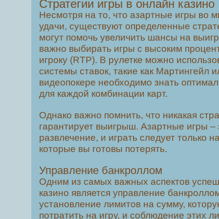
Стратегии игры в онлайн казино
Несмотря на то, что азартные игры во м
удачи, существуют определенные страт
могут помочь увеличить шансы на выигр
важно выбирать игры с высоким процен
игроку (RTP). В рулетке можно использ
системы ставок, такие как Мартингейл 
видеопокере необходимо знать оптимал
для каждой комбинации карт.
Однако важно помнить, что никакая стра
гарантирует выигрыш. Азартные игры – 
развлечение, и играть следует только на
которые вы готовы потерять.
Управление банкроллом
Одним из самых важных аспектов успеш
казино является управление банкроллом
установление лимитов на сумму, котору
потратить на игру, и соблюдение этих л