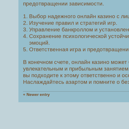
предотвращении зависимости.
Выбор надежного онлайн казино с ли
Изучение правил и стратегий игр.
Управление банкроллом и установлен
Сохранение психологической устойчи
эмоций.
Ответственная игра и предотвращени
В конечном счете, онлайн казино может
увлекательным и прибыльным занятием, 
вы подходите к этому ответственно и ос
Наслаждайтесь азартом и помните о бе
« Newer entry