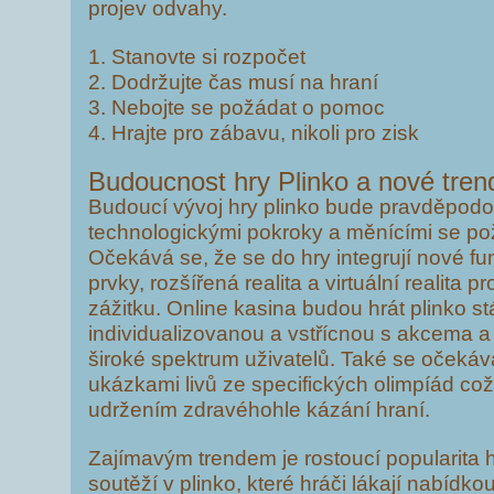
projev odvahy.
Stanovte si rozpočet
Dodržujte čas musí na hraní
Nebojte se požádat o pomoc
Hrajte pro zábavu, nikoli pro zisk
Budoucnost hry Plinko a nové tren
Budoucí vývoj hry plinko bude pravděpodo
technologickými pokroky a měnícími se p
Očekává se, že se do hry integrují nové fu
prvky, rozšířená realita a virtuální realita
zážitku. Online kasina budou hrát plinko st
individualizovanou a vstřícnou s akcema 
široké spektrum uživatelů. Také se očekává
ukázkami livů ze specifických olimpíád což 
udržením zdravéhohle kázání hraní.
Zajímavým trendem je rostoucí popularita h
soutěží v plinko, které hráči lákají nabídko