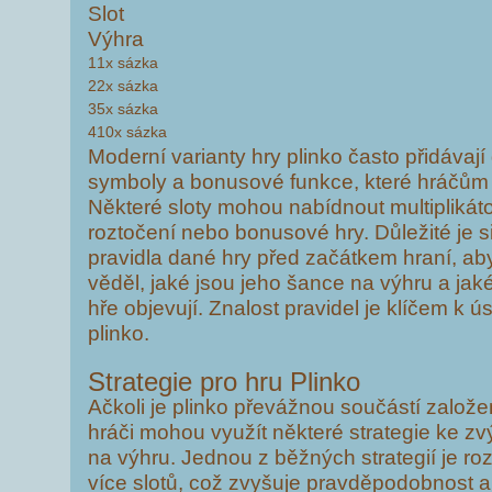
Slot
Výhra
1
1x sázka
2
2x sázka
3
5x sázka
4
10x sázka
Moderní varianty hry plinko často přidávají
symboly a bonusové funkce, které hráčům 
Některé sloty mohou nabídnout multiplikáto
roztočení nebo bonusové hry. Důležité je s
pravidla dané hry před začátkem hraní, ab
věděl, jaké jsou jeho šance na výhru a ja
hře objevují. Znalost pravidel je klíčem k
plinko.
Strategie pro hru Plinko
Ačkoli je plinko převážnou součástí založ
hráči mohou využít některé strategie ke z
na výhru. Jednou z běžných strategií je ro
více slotů, což zvyšuje pravděpodobnost 