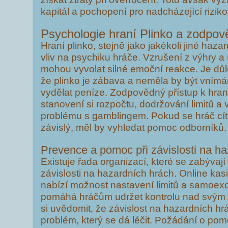
kapitál a pochopení pro nadcházející riziko
Psychologie hraní Plinko a zodpov
Hraní plinko, stejně jako jakékoli jiné haza
vliv na psychiku hráče. Vzrušení z výhry a 
mohou vyvolat silné emoční reakce. Je důle
že plinko je zábava a neměla by být vnímá
vydělat peníze. Zodpovědný přístup k hran
stanovení si rozpočtu, dodržování limitů 
problému s gamblingem. Pokud se hráč cít
závislý, měl by vyhledat pomoc odborníků.
Prevence a pomoc při závislosti na h
Existuje řada organizací, které se zabývají
závislosti na hazardních hrách. Online kas
nabízí možnost nastavení limitů a samoexc
pomáhá hráčům udržet kontrolu nad svým h
si uvědomit, že závislost na hazardních hr
problém, který se dá léčit. Požádání o pom