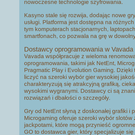
nowoczesne technologie szyfrowania.
Kasyno stale się rozwija, dodając nowe gry
usługi. Platforma jest dostępna na różnyc
tym komputerach stacjonarnych, laptopach,
smartfonach, co pozwala na grę w dowolny
Dostawcy oprogramowania w Vavada
Vavada współpracuje z wieloma renomow
oprogramowania, takimi jak NetEnt, Micro
Pragmatic Play i Evolution Gaming. Dzięk
liczyć na szeroki wybór gier wysokiej jakośc
charakteryzują się atrakcyjną grafiką, cie
wysokimi wygranymi. Dostawcy ci są znan
rozwiązań i dbałości o szczegóły.
Gry od NetEnt słyną z doskonałej grafiki i p
Microgaming oferuje szeroki wybór slotów
jackpotami, które mogą przynieść ogromne
GO to dostawca gier, który specjalizuje się