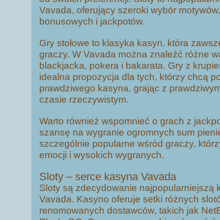
Vavada, oferujący szeroki wybór motywów, 
bonusowych i jackpotów.
Gry stołowe to klasyka kasyn, która zawsz
graczy. W Vavada można znaleźć różne wari
blackjacka, pokera i bakarata. Gry z krupi
idealna propozycja dla tych, którzy chcą 
prawdziwego kasyna, grając z prawdziwym
czasie rzeczywistym.
Warto również wspomnieć o grach z jackpot
szansę na wygranie ogromnych sum pienię
szczególnie popularne wśród graczy, któr
emocji i wysokich wygranych.
Sloty – serce kasyna Vavada
Sloty są zdecydowanie najpopularniejszą k
Vavada. Kasyno oferuje setki różnych slot
renomowanych dostawców, takich jak NetE