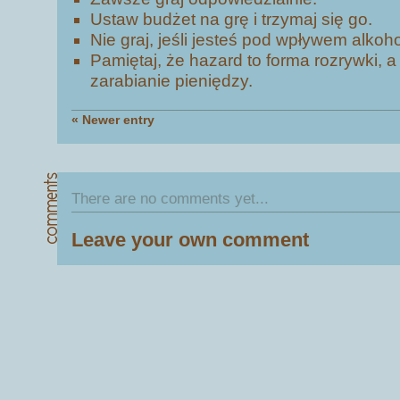
Ustaw budżet na grę i trzymaj się go.
Nie graj, jeśli jesteś pod wpływem alkoh
Pamiętaj, że hazard to forma rozrywki, 
zarabianie pieniędzy.
« Newer entry
There are no comments yet...
Leave your own comment