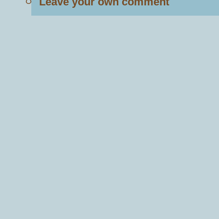
Leave your own comment