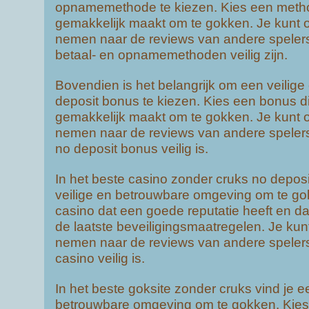
opnamemethode te kiezen. Kies een method
gemakkelijk maakt om te gokken. Je kunt o
nemen naar de reviews van andere spelers
betaal- en opnamemethoden veilig zijn.
Bovendien is het belangrijk om een veilig
deposit bonus te kiezen. Kies een bonus die
gemakkelijk maakt om te gokken. Je kunt o
nemen naar de reviews van andere spelers
no deposit bonus veilig is.
In het beste casino zonder cruks no deposi
veilige en betrouwbare omgeving om te go
casino dat een goede reputatie heeft en d
de laatste beveiligingsmaatregelen. Je kunt
nemen naar de reviews van andere spelers
casino veilig is.
In het beste goksite zonder cruks vind je e
betrouwbare omgeving om te gokken. Kies 