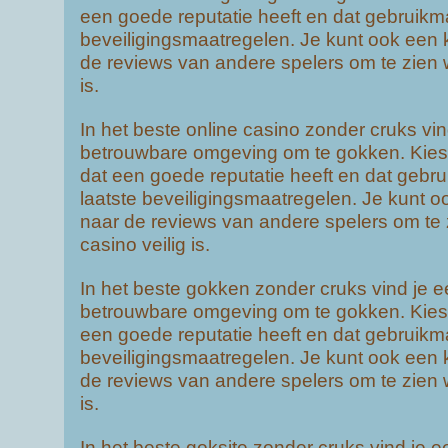
een goede reputatie heeft en dat gebruikm
beveiligingsmaatregelen. Je kunt ook een 
de reviews van andere spelers om te zien w
is.
In het beste online casino zonder cruks vin
betrouwbare omgeving om te gokken. Kies
dat een goede reputatie heeft en dat gebr
laatste beveiligingsmaatregelen. Je kunt o
naar de reviews van andere spelers om te 
casino veilig is.
In het beste gokken zonder cruks vind je e
betrouwbare omgeving om te gokken. Kies
een goede reputatie heeft en dat gebruikm
beveiligingsmaatregelen. Je kunt ook een 
de reviews van andere spelers om te zien 
is.
In het beste goksite zonder cruks vind je e