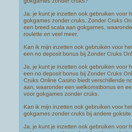
gokgames zonder cruks?
Ja, je kunt je inzetten ook gebruiken voor 
gokgames zonder cruks. Zonder Cruks Onl
een breed scala aan gokgames, waaronder 
roulette en veel meer.
Kan ik mijn inzetten ook gebruiken voor h
een no deposit bonus bij Zonder Cruks On
Ja, je kunt je inzetten ook gebruiken voor
een no deposit bonus bij Zonder Cruks On
Cruks Online Casino biedt verschillende n
aan, waaronder een welkomstbonus en ee
voor gokgames zonder cruks.
Kan ik mijn inzetten ook gebruiken voor he
gokgames zonder cruks bij andere goksite
Ja, je kunt je inzetten ook gebruiken voor 