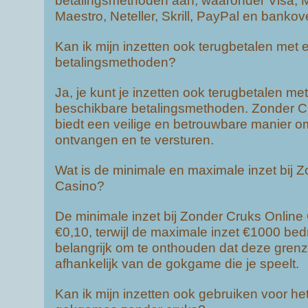
betalingsmethoden aan, waaronder Visa, M
Maestro, Neteller, Skrill, PayPal en bankove
Kan ik mijn inzetten ook terugbetalen met
betalingsmethoden?
Ja, je kunt je inzetten ook terugbetalen me
beschikbare betalingsmethoden. Zonder C
biedt een veilige en betrouwbare manier om
ontvangen en te versturen.
Wat is de minimale en maximale inzet bij 
Casino?
De minimale inzet bij Zonder Cruks Online
€0,10, terwijl de maximale inzet €1000 bedr
belangrijk om te onthouden dat deze gren
afhankelijk van de gokgame die je speelt.
Kan ik mijn inzetten ook gebruiken voor he