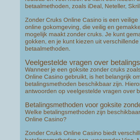
betaalmethoden, zoals iDeal, Neteller, Skril
Zonder Cruks Online Casino is een veilige
online gokomgeving, die veilig en gemakke
mogelijk maakt zonder cruks. Je kunt gemak
gokken, en je kunt kiezen uit verschillende
betaalmethoden.
Veelgestelde vragen over betalin
Wanneer je een goksite zonder cruks zoal
Online Casino gebruikt, is het belangrijk 
betalingsmethoden beschikbaar zijn. Hiero
antwoorden op veelgestelde vragen over 
Betalingsmethoden voor goksite zonde
Welke betalingsmethoden zijn beschikbaar
Online Casino?
Zonder Cruks Online Casino biedt verschil