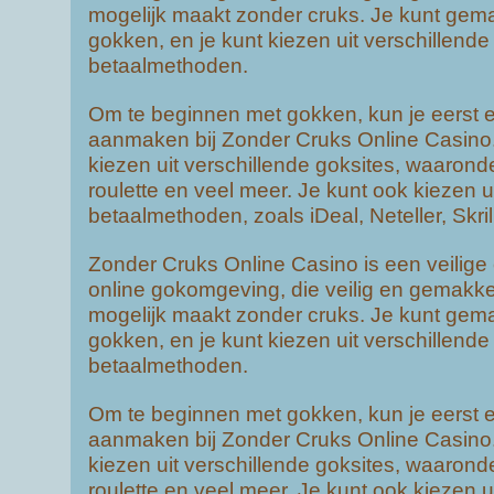
mogelijk maakt zonder cruks. Je kunt gemak
gokken, en je kunt kiezen uit verschillende
betaalmethoden.
Om te beginnen met gokken, kun je eerst 
aanmaken bij Zonder Cruks Online Casino.
kiezen uit verschillende goksites, waaronde
roulette en veel meer. Je kunt ook kiezen u
betaalmethoden, zoals iDeal, Neteller, Skril
Zonder Cruks Online Casino is een veilige
online gokomgeving, die veilig en gemakke
mogelijk maakt zonder cruks. Je kunt gemak
gokken, en je kunt kiezen uit verschillende
betaalmethoden.
Om te beginnen met gokken, kun je eerst 
aanmaken bij Zonder Cruks Online Casino.
kiezen uit verschillende goksites, waaronde
roulette en veel meer. Je kunt ook kiezen u