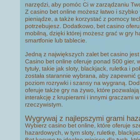
narzędzi, aby pomóc Ci w zarządzaniu Two
Z casino bet online możesz łatwo i szybko
pieniądze, a także korzystać z pomocy tech
potrzebujesz. Dodatkowo, bet casino oferuj
mobilną, dzięki której możesz grać w gry
smartfonie lub tablecie.
Jedną z największych zalet bet casino jest 
Casino bet online oferuje ponad 500 gier,
tytuły, takie jak sloty, blackjack, ruletka i 
została starannie wybrana, aby zapewnić
poziom rozrywki i szansy na wygraną. Dod
oferuje także gry na żywo, które pozwalaj
interakcję z krupierami i innymi graczami w
rzeczywistym.
Wygrywaj z najlepszymi grami haz
Wybierz casino bet online, które oferuje sz
hazardowych, w tym sloty, ruletkę, blackjac
Bet kasyno to idealne miejsce dla tych, kt