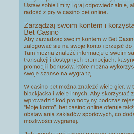
Ustaw sobie limity i graj odpowiedzialnie, 
radość z gry w casino bet online.
Zarządzaj swoim kontem i korzysta
Bet Casino
Aby zarządzać swoim kontem w Bet Casin
zalogować się na swoje konto i przejść do 
Tam można znaleźć informacje o swoim sald
transakcji i dostępnych promocjach. kasyno
promocji i bonusów, które można wykorzys
swoje szanse na wygraną.
W casino bet można znaleźć wiele gier, w ty
blackjacka i wiele innych. Aby skorzystać z
wprowadzić kod promocyjny podczas rejestr
“Moje konto”. bet casino online oferuje ta
obstawiania zakładów sportowych, co do
możliwości wygranej.