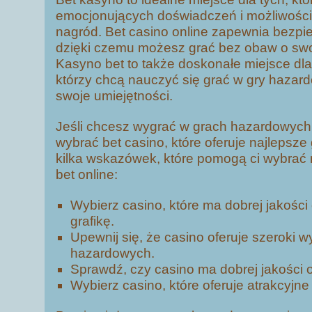
emocjonujących doświadczeń i możliwośc
nagród. Bet casino online zapewnia bezpie
dzięki czemu możesz grać bez obaw o swo
Kasyno bet to także doskonałe miejsce dl
którzy chcą nauczyć się grać w gry hazard
swoje umiejętności.
Jeśli chcesz wygrać w grach hazardowych 
wybrać bet casino, które oferuje najlepsze g
kilka wskazówek, które pomogą ci wybrać 
bet online:
Wybierz casino, które ma dobrej jakośc
grafikę.
Upewnij się, że casino oferuje szeroki w
hazardowych.
Sprawdź, czy casino ma dobrej jakości o
Wybierz casino, które oferuje atrakcyjne