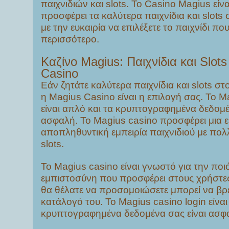
παιχνιδιών και slots. Το Casino Magius είν
προσφέρει τα καλύτερα παιχνίδια και slots σ
με την ευκαιρία να επιλέξετε το παιχνίδι πο
περισσότερο.
Καζίνο Magius: Παιχνίδια και Slots
Casino
Εάν ζητάτε καλύτερα παιχνίδια και slots στο
η Magius Casino είναι η επιλογή σας. Το M
είναι απλό και τα κρυπτογραφημένα δεδομέ
ασφαλή. Το Magius casino προσφέρει μια 
αποπληθυντική εμπειρία παιχνιδιού με πολλ
slots.
Το Magius casino είναι γνωστό για την ποιό
εμπιστοσύνη που προσφέρει στους χρήστες.
θα θέλατε να προσομοιώσετε μπορεί να βρ
κατάλογό του. Το Magius casino login είναι
κρυπτογραφημένα δεδομένα σας είναι ασφ