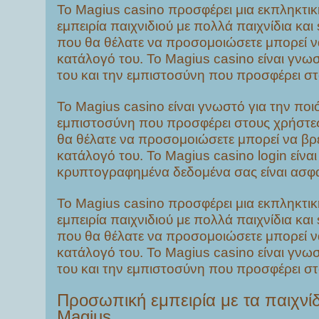
Το Magius casino προσφέρει μια εκπληκτι
εμπειρία παιχνιδιού με πολλά παιχνίδια και s
που θα θέλατε να προσομοιώσετε μπορεί ν
κατάλογό του. Το Magius casino είναι γνωσ
του και την εμπιστοσύνη που προσφέρει στ
Το Magius casino είναι γνωστό για την ποιό
εμπιστοσύνη που προσφέρει στους χρήστες.
θα θέλατε να προσομοιώσετε μπορεί να βρ
κατάλογό του. Το Magius casino login είναι
κρυπτογραφημένα δεδομένα σας είναι ασφ
Το Magius casino προσφέρει μια εκπληκτι
εμπειρία παιχνιδιού με πολλά παιχνίδια και s
που θα θέλατε να προσομοιώσετε μπορεί ν
κατάλογό του. Το Magius casino είναι γνωσ
του και την εμπιστοσύνη που προσφέρει στ
Προσωπική εμπειρία με τα παιχνίδι
Magius