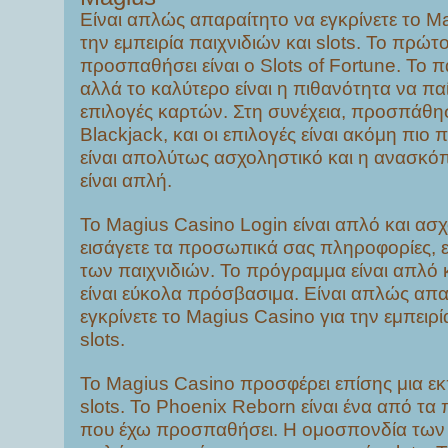
Είναι απλώς απαραίτητο να εγκρίνετε το M
την εμπειρία παιχνιδιών και slots. Το πρώτ
προσπαθήσει είναι ο Slots of Fortune. Το πα
αλλά το καλύτερο είναι η πιθανότητα να πα
επιλογές καρτών. Στη συνέχεια, προσπάθη
Blackjack, και οι επιλογές είναι ακόμη πιο π
είναι απολύτως ασχοληστικό και η ανασκ
είναι απλή.
Το Magius Casino Login είναι απλό και ασ
εισάγετε τα προσωπικά σας πληροφορίες, ε
των παιχνιδιών. Το πρόγραμμα είναι απλό κ
είναι εύκολα πρόσβασιμα. Είναι απλώς απα
εγκρίνετε το Magius Casino για την εμπειρί
slots.
Το Magius Casino προσφέρει επίσης μια εκ
slots. Το Phoenix Reborn είναι ένα από τα 
που έχω προσπαθήσει. Η ομοσπονδία των 