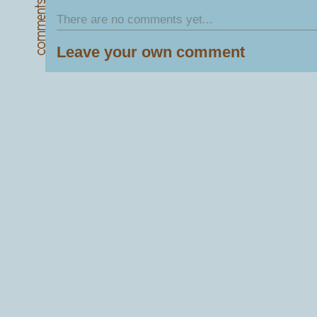
There are no comments yet...
Leave your own comment