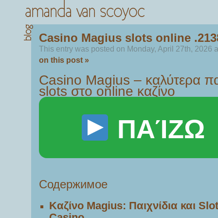
Casino Magius slots online .213
This entry was posted on Monday, April 27th, 2026 
on this post »
Casino Magius – καλύτερα παι
slots στο online καζίνο
ΠΑΊΖΩ
Содержимое
Καζίνο Magius: Παιχνίδια και Slo
Casino