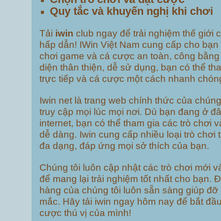
Quy tắc và khuyến nghị khi chơi
Tải
iwin
club ngay để trải nghiệm thế giới 
hấp dẫn! IWin Việt Nam cung cấp cho bạn
chơi game và cá cược an toàn, công bằng v
diện thân thiện, dễ sử dụng, bạn có thể tha
trực tiếp và cá cược một cách nhanh chón
Iwin net là trang web chính thức của chúng 
truy cập mọi lúc mọi nơi. Dù bạn đang ở đâ
internet, bạn có thể tham gia các trò chơi
dễ dàng. Iwin cung cấp nhiều loại trò chơi 
đa dạng, đáp ứng mọi sở thích của bạn.
Chúng tôi luôn cập nhật các trò chơi mới và
để mang lại trải nghiệm tốt nhất cho bạn. 
hàng của chúng tôi luôn sẵn sàng giúp đỡ 
mắc. Hãy tải iwin ngay hôm nay để bắt đầu
cược thú vị của mình!