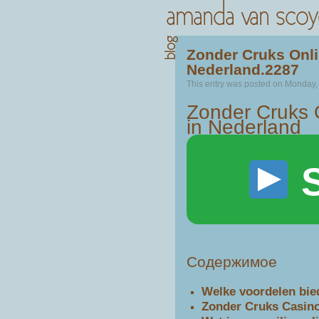
Zonder Cruks Onli
Nederland.2287
This entry was posted on Monday, 
Zonder Cruks 
in Nederland
S
Содержимое
Welke voordelen bie
Zonder Cruks Casino