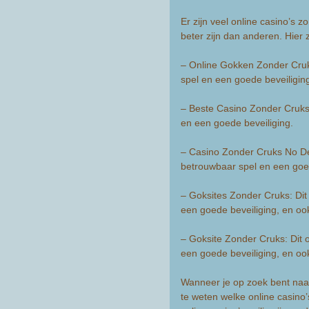
Er zijn veel online casino’s z
beter zijn dan anderen. Hier 
– Online Gokken Zonder Cruks
spel en een goede beveiligin
– Beste Casino Zonder Cruks: 
en een goede beveiliging.
– Casino Zonder Cruks No Dep
betrouwbaar spel en een goed
– Goksites Zonder Cruks: Dit 
een goede beveiliging, en oo
– Goksite Zonder Cruks: Dit o
een goede beveiliging, en oo
Wanneer je op zoek bent naar
te weten welke online casino’s