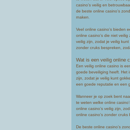
casino’s veilig en betrouwbaar 
de beste online casino’s zon
maken.
Veel online casino’s bieden e
online casino’s die niet veilig
veilig zijn, zodat je veilig ku
zonder cruks bespreken, zod
Wat is een veilig online 
Een veilig online casino is e
goede beveiliging heeft. Het i
zijn, zodat je veilig kunt gok
een goede reputatie en een 
Wanneer je op zoek bent naar
te weten welke online casino’s
online casino’s veilig zijn, zo
online casino’s zonder cruks
De beste online casino’s zon