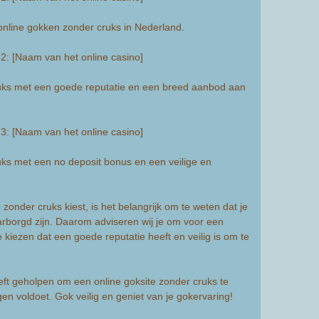
nline gokken zonder cruks in Nederland.
2: [Naam van het online casino]
ruks met een goede reputatie en een breed aanbod aan
3: [Naam van het online casino]
uks met een no deposit bonus en een veilige en
zonder cruks kiest, is het belangrijk om te weten dat je
aarborgd zijn. Daarom adviseren wij je om voor een
e kiezen dat een goede reputatie heeft en veilig is om te
heeft geholpen om een online goksite zonder cruks te
en voldoet. Gok veilig en geniet van je gokervaring!