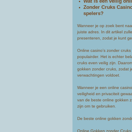
Wat is een veilig onl
Zonder Cruks Casino
spelers?
Wanneer je op zoek bent naa
juiste adres. In dit artikel z
presenteren, zodat je kunt ge
Online casino’s zonder cruks
populairder. Het is echter be
cruks even veilig zijn. Daaro
gokken zonder cruks, zodat j
verwachtingen voldoet.
Wanneer je een online casino 
veiligheid en privaciteit gew
van de beste online gokken z
zijn om te gebruiken.
De beste online gokken zonde
Online Gokken zonder Cruks 