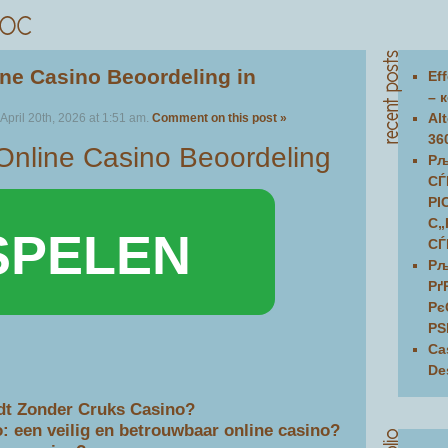
ne Casino Beoordeling in
Ef
– 
Al
April 20th, 2026 at 1:51 am.
Comment on this post »
36
Online Casino Beoordeling
Рљ
СЃ
РІ
С„
PELEN
СЃ
Рљ
Рґ
Рє
РЅ
Ca
De
dt Zonder Cruks Casino?
: een veilig en betrouwbaar online casino?