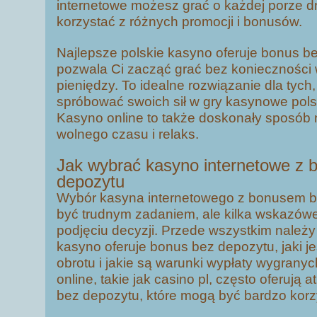
internetowe możesz grać o każdej porze dn
korzystać z różnych promocji i bonusów.
Najlepsze polskie kasyno oferuje bonus be
pozwala Ci zacząć grać bez konieczności
pieniędzy. To idealne rozwiązanie dla tych,
spróbować swoich sił w gry kasynowe pols
Kasyno online to także doskonały sposób
wolnego czasu i relaks.
Jak wybrać kasyno internetowe z
depozytu
Wybór kasyna internetowego z bonusem 
być trudnym zadaniem, ale kilka wskazó
podjęciu decyzji. Przede wszystkim należy
kasyno oferuje bonus bez depozytu, jaki j
obrotu i jakie są warunki wypłaty wygrany
online, takie jak casino pl, często oferują 
bez depozytu, które mogą być bardzo korz