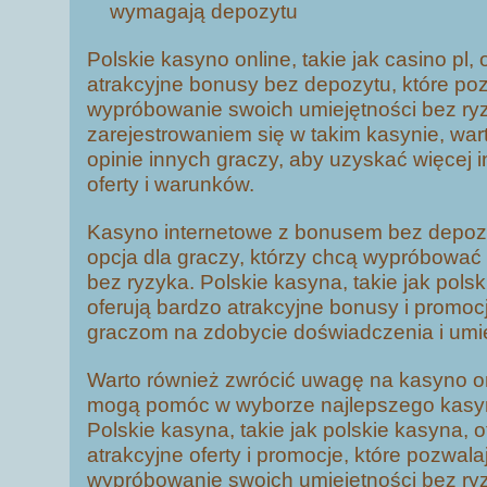
wymagają depozytu
Polskie kasyno online, takie jak casino pl, 
atrakcyjne bonusy bez depozytu, które po
wypróbowanie swoich umiejętności bez ry
zarejestrowaniem się w takim kasynie, war
opinie innych graczy, aby uzyskać więcej i
oferty i warunków.
Kasyno internetowe z bonusem bez depoz
opcja dla graczy, którzy chcą wypróbować
bez ryzyka. Polskie kasyna, takie jak polsk
oferują bardzo atrakcyjne bonusy i promoc
graczom na zdobycie doświadczenia i umie
Warto również zwrócić uwagę na kasyno onl
mogą pomóc w wyborze najlepszego kasyna
Polskie kasyna, takie jak polskie kasyna, 
atrakcyjne oferty i promocje, które pozwal
wypróbowanie swoich umiejętności bez ry