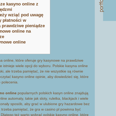
ze kasyno online z
iędzmi
ależy wziąć pod uwagę
 płatności w
a prawdziwe pieniądze
ynowe online na
ze
ynowe online
na online, które oferuje gry kasynowe na prawdziwe
e istnieje wiele opcji do wyboru. Polskie kasyna online
ki, ale trzeba pamiętać, że nie wszystkie są równie
czytać kasyno online opinie, aby dowiedzieć się, które
e polecenia.
yno online
popularnych polskich kasyn online znajdują
line automaty, takie jak sloty, ruletka, blackjack i wiele
skonały sposób, aby grać w ulubione gry hazardowe bez
trzeba pamiętać, że gra w casino pl powinna być
 Dlatego też warto wybrać polskie kasyno online, które