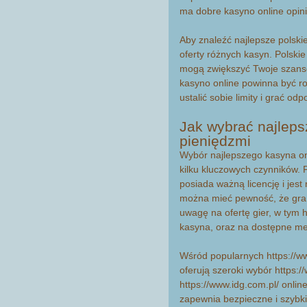
ma dobre kasyno online opini
Aby znaleźć najlepsze polski
oferty różnych kasyn. Polskie
mogą zwiększyć Twoje szanse
kasyno online powinna być r
ustalić sobie limity i grać odp
Jak wybrać najleps
pieniędzmi
Wybór najlepszego kasyna o
kilku kluczowych czynników. 
posiada ważną licencję i jes
można mieć pewność, że gra j
uwagę na ofertę gier, w tym ht
kasyna, oraz na dostępne met
Wśród popularnych https://www
oferują szeroki wybór https:
https://www.idg.com.pl/ onli
zapewnia bezpieczne i szybkie