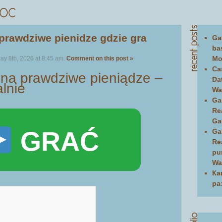
prawdziwe pienidze gdzie gra
Ga
ba
Mo
May 8th, 2026 at 8:45 am.
Comment on this post »
Ca
 na prawdziwe pieniądze –
Da
alnie
Wa
Ga
Rea
Ga
GRAĆ
Ga
Rea
pu
Wa
Ка
ра