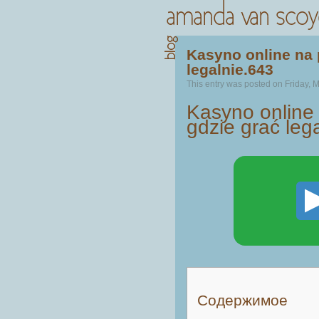
Kasyno online na 
legalnie.643
This entry was posted on Friday, 
Kasyno online
gdzie grać leg
Содержимое