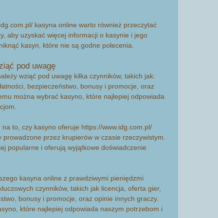
dg.com.pl/ kasyna online warto również przeczytać
y, aby uzyskać więcej informacji o kasynie i jego
niknąć kasyn, które nie są godne polecenia.
wziąć pod uwagę
ależy wziąć pod uwagę kilka czynników, takich jak:
 płatności, bezpieczeństwo, bonusy i promocje, oraz
 temu można wybrać kasyno, które najlepiej odpowiada
cjom.
na to, czy kasyno oferuje https://www.idg.com.pl/
ry prowadzone przez krupierów w czasie rzeczywistym.
iej popularne i oferują wyjątkowe doświadczenie
zego kasyna online z prawdziwymi pieniędzmi
uczowych czynników, takich jak licencja, oferta gier,
stwo, bonusy i promocje, oraz opinie innych graczy.
syno, które najlepiej odpowiada naszym potrzebom i