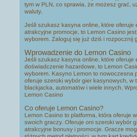
tym w PLN, co sprawia, że możesz grać, 
waluty.
Jeśli szukasz kasyna online, które oferuje
atrakcyjne promocje, to Lemon Casino jes
wyborem. Zaloguj się już dziś i rozpocznij g
Wprowadzenie do Lemon Casino
Jeśli szukasz kasyna online, które oferuj
doświadczenie hazardowe, to Lemon Casin
wyborem. Kasyno Lemon to nowoczesna pl
oferuje szeroki wybór gier kasynowych, w t
blackjacka, automatów i wiele innych. Wp
Lemon Casino
Co oferuje Lemon Casino?
Lemon Casino to platforma, która oferuje w
swoich graczy. Oferuje oni szeroki wybór gi
atrakcyjne bonusy i promocje. Gracze mog
różnych metod płatności, w tym kart kredyt