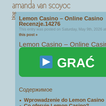
Lemon Casino – Online Casino
Recenzje.14276
This entry was posted on Saturday, May 9th, 2026 a
this post »
Lemon Casino – Online Casi
GRAĆ
Содержимое
Wprowadzenie do Lemon Casino
Co oferuje Lemon Casino?