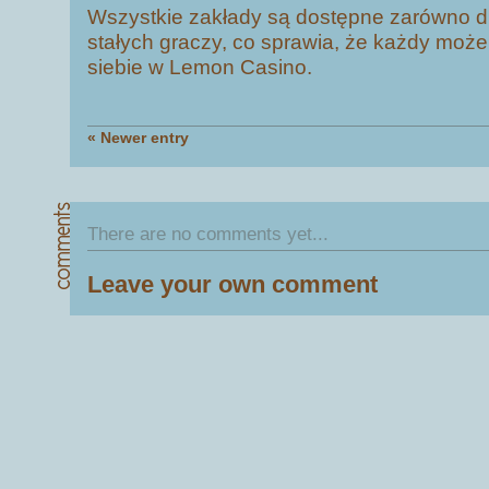
Wszystkie zakłady są dostępne zarówno dl
stałych graczy, co sprawia, że każdy może
siebie w Lemon Casino.
« Newer entry
There are no comments yet...
Leave your own comment