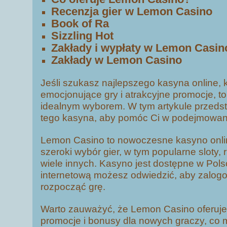
Recenzja gier w Lemon Casino
Book of Ra
Sizzling Hot
Zakłady i wypłaty w Lemon Casin
Zakłady w Lemon Casino
Jeśli szukasz najlepszego kasyna online, k
emocjonujące gry i atrakcyjne promocje, t
idealnym wyborem. W tym artykule przeds
tego kasyna, aby pomóc Ci w podejmowani
Lemon Casino to nowoczesne kasyno online
szeroki wybór gier, w tym popularne sloty, ru
wiele innych. Kasyno jest dostępne w Polsc
internetową możesz odwiedzić, aby zalogo
rozpocząć grę.
Warto zauważyć, że Lemon Casino oferuje
promocje i bonusy dla nowych graczy, co