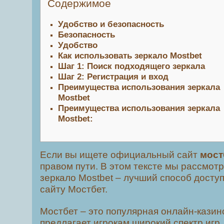
Содержимое
Удобство и безопасность
Безопасность
Удобство
Как использовать зеркало Mostbet
Шаг 1: Поиск подходящего зеркала
Шаг 2: Регистрация и вход
Преимущества использования зеркала
Mostbet
Преимущества использования зеркала
Mostbet:
Если вы ищете официальный сайт
мост
правом пути. В этом тексте мы рассмот
зеркало Mostbet – лучший способ досту
сайту Мостбет.
Мостбет – это популярная онлайн-казин
предлагает игрокам широкий спектр игр,