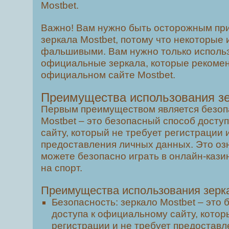
Mostbet.
Важно! Вам нужно быть осторожным пр
зеркала Mostbet, потому что некоторые 
фальшивыми. Вам нужно только исполь
официальные зеркала, которые рекоме
официальном сайте Mostbet.
Преимущества использования зе
Первым преимуществом является безоп
Mostbet – это безопасный способ досту
сайту, который не требует регистрации 
предоставления личных данных. Это озн
можете безопасно играть в онлайн-казин
на спорт.
Преимущества использования зерка
Безопасность: зеркало Mostbet – это
доступа к официальному сайту, котор
регистрации и не требует предостав