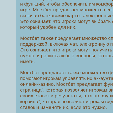
и функций, чтобы обеспечить им комфор
игре. Мостбет предлагает множество сп
включая банковские карты, электронные 
Это означает, что игроки могут выбрать
который удобен для них.
Мостбет также предлагает множество сп
поддержкой, включая чат, электронную п
Это означает, что игроки могут получить
нужно, и решить любые вопросы, которы
иметь.
Мостбет предлагает также множество ф
помогают игрокам управлять их аккаунта
онлайн-казино. Мостбет предлагает фу
страница”, которая позволяет игрокам в
своих ставок и результаты, а также фун
корзина”, которая позволяет игрокам ви
ставок и изменять их, если это нужно.