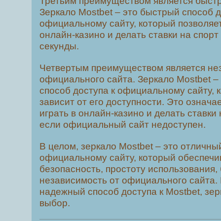
Третьим преимуществом является быстр
Зеркало Mostbet – это быстрый способ д
официальному сайту, который позволяет
онлайн-казино и делать ставки на спорт
секунды.
Четвертым преимуществом является не
официального сайта. Зеркало Mostbet –
способ доступа к официальному сайту, 
зависит от его доступности. Это означае
играть в онлайн-казино и делать ставки 
если официальный сайт недоступен.
В целом, зеркало Mostbet – это отличны
официальному сайту, который обеспечи
безопасность, простоту использования,
независимость от официального сайта.
надежный способ доступа к Mostbet, зер
выбор.