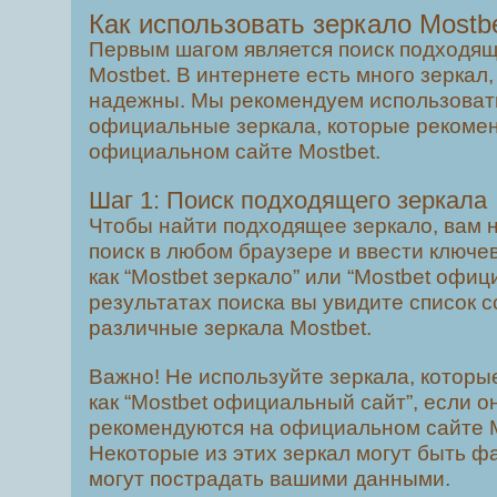
Как использовать зеркало Mostb
Первым шагом является поиск подходящ
Mostbet. В интернете есть много зеркал,
надежны. Мы рекомендуем использоват
официальные зеркала, которые рекоме
официальном сайте Mostbet.
Шаг 1: Поиск подходящего зеркала
Чтобы найти подходящее зеркало, вам 
поиск в любом браузере и ввести ключе
как “Mostbet зеркало” или “Mostbet офиц
результатах поиска вы увидите список с
различные зеркала Mostbet.
Важно! Не используйте зеркала, котор
как “Mostbet официальный сайт”, если о
рекомендуются на официальном сайте M
Некоторые из этих зеркал могут быть 
могут пострадать вашими данными.