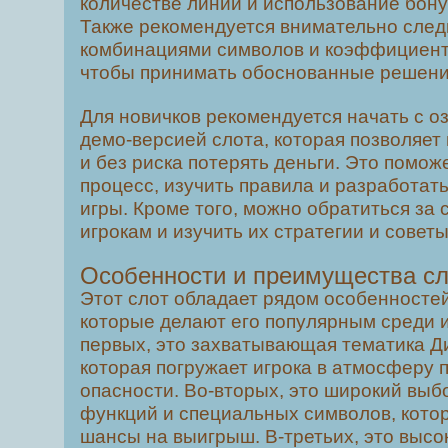
количестве линий и использование бон
Также рекомендуется внимательно след
комбинациями символов и коэффициен
чтобы принимать обоснованные решени
Для новичков рекомендуется начать с о
демо-версией слота, которая позволяет
и без риска потерять деньги. Это помож
процесс, изучить правила и разработат
игры. Кроме того, можно обратиться за
игрокам и изучить их стратегии и советы
Особенности и преимущества сл
Этот слот обладает рядом особенносте
которые делают его популярным среди и
первых, это захватывающая тематика Ди
которая погружает игрока в атмосферу 
опасности. Во-вторых, это широкий выб
функций и специальных символов, кото
шансы на выигрыш. В-третьих, это высо