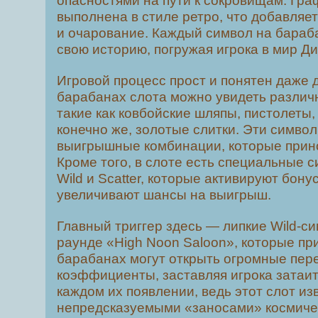
опасностями на пути к сокровищам. Гра
выполнена в стиле ретро, что добавляе
и очарование. Каждый символ на бараб
свою историю, погружая игрока в мир Ди
Игровой процесс прост и понятен даже 
барабанах слота можно увидеть различ
такие как ковбойские шляпы, пистолеты,
конечно же, золотые слитки. Эти симв
выигрышные комбинации, которые прино
Кроме того, в слоте есть специальные с
Wild и Scatter, которые активируют бон
увеличивают шансы на выигрыш.
Главный триггер здесь — липкие Wild-с
раунде «High Noon Saloon», которые пр
барабанах могут открыть огромные пе
коэффициенты, заставляя игрока затаи
каждом их появлении, ведь этот слот и
непредсказуемыми «заносами» космиче