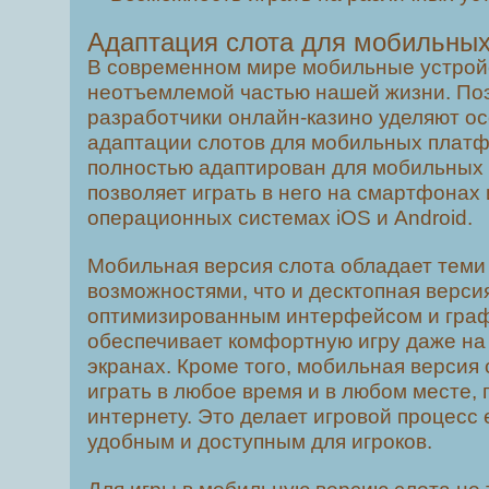
Адаптация слота для мобильных
В современном мире мобильные устрой
неотъемлемой частью нашей жизни. По
разработчики онлайн-казино уделяют о
адаптации слотов для мобильных платф
полностью адаптирован для мобильных 
позволяет играть в него на смартфонах
операционных системах iOS и Android.
Мобильная версия слота обладает теми
возможностями, что и десктопная верси
оптимизированным интерфейсом и граф
обеспечивает комфортную игру даже н
экранах. Кроме того, мобильная версия 
играть в любое время и в любом месте, г
интернету. Это делает игровой процесс
удобным и доступным для игроков.