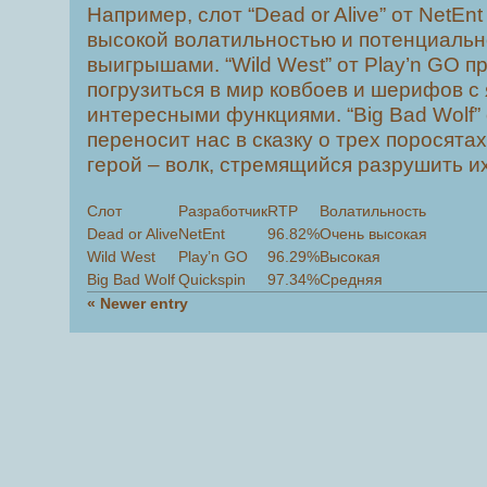
Например, слот “Dead or Alive” от NetEn
высокой волатильностью и потенциаль
выигрышами. “Wild West” от Play’n GO п
погрузиться в мир ковбоев и шерифов с
интересными функциями. “Big Bad Wolf” 
переносит нас в сказку о трех поросятах
герой – волк, стремящийся разрушить и
Слот
Разработчик
RTP
Волатильность
Dead or Alive
NetEnt
96.82%
Очень высокая
Wild West
Play’n GO
96.29%
Высокая
Big Bad Wolf
Quickspin
97.34%
Средняя
« Newer entry