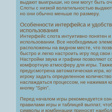
выдают выигрыши, но они могут быть оч
Слоты с низкой волатильностью выдаю
но они обычно меньше по размеру.
Особенности интерфейса и удобст
использования
Интерфейс слота интуитивно понятен и
использовании. Все необходимые элем
расположены на видном месте, что позв
быстро и легко настроить игру под свои
Настройки звука и графики позволяют с
комфортную атмосферу для игры. Также
предусмотрена автоматическая игра, ко
игроку задать определенное количество
наслаждаться процессом, не нажимая к
кнопку “Spin”.
Перед началом игры рекомендуется озн
правилами игры и таблицей выплат, что
символы и комбинации приносят наибо