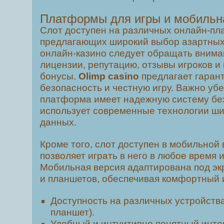
Платформы для игры и мобильн
Слот доступен на различных онлайн-пл
предлагающих широкий выбор азартных
онлайн-казино следует обращать внима
лицензии, репутацию, отзывы игроков 
бонусы.
Olimp casino
предлагает гаран
безопасность и честную игру. Важно убе
платформа имеет надежную систему бе
использует современные технологии ш
данных.
Кроме того, слот доступен в мобильной 
позволяет играть в него в любое время 
Мобильная версия адаптирована под э
и планшетов, обеспечивая комфортный 
Доступность на различных устройства
планшет).
Удобный и интуитивно понятный инте