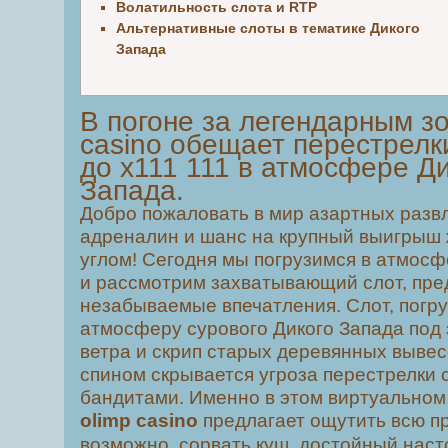
Волатильность слота и RTP
Альтернативные слоты в тематике Дикого
Запада
В погоне за легендарным зо
casino обещает перестрелк
до x111 111 в атмосфере Д
Запада.
Добро пожаловать в мир азартных развл
адреналин и шанс на крупный выигрыш 
углом! Сегодня мы погрузимся в атмосф
и рассмотрим захватывающий слот, пр
незабываемые впечатления. Слот, погр
атмосферу сурового Дикого Запада под
ветра и скрип старых деревянных вывес
спином скрывается угроза перестрелки
бандитами. Именно в этом виртуальном
olimp casino
предлагает ощутить всю пр
возможно, сорвать куш, достойный наст